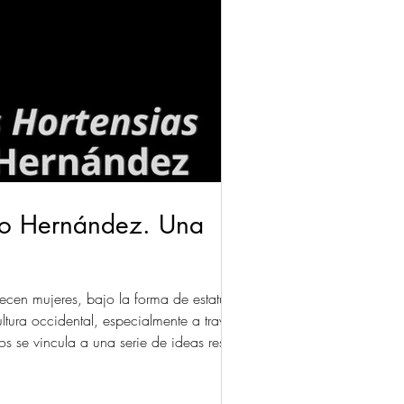
rto Hernández. Una
ecen mujeres, bajo la forma de estatuas
ltura occidental, especialmente a través de
ninos se vincula a una serie de ideas respecto