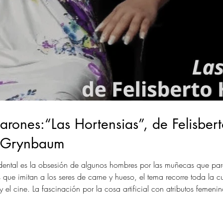
rones:“Las Hortensias”, de Felisbe
a Grynbaum
dental es la obsesión de algunos hombres por las muñecas que par
ue imitan a los seres de carne y hueso, el tema recorre toda la cu
es y el cine. La fascinación por la cosa artificial con atributos feme
e en el objeto material se procu