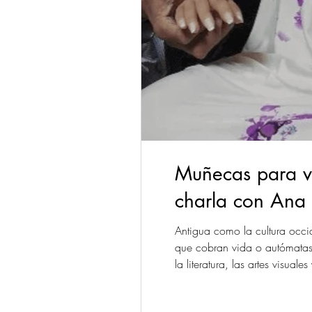
Muñecas para va
charla con An
Antigua como la cultura occi
que cobran vida o autómatas q
la literatura, las artes visual
de la naturaleza femenina, qu