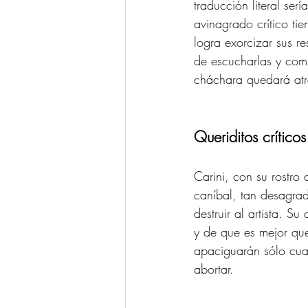
traducción literal ser
avinagrado crítico tie
logra exorcizar sus re
de escucharlas y comi
cháchara quedará atr
Queriditos críticos
Carini, con su rostro
caníbal, tan desagrad
destruir al artista. S
y de que es mejor qu
apaciguarán sólo cua
abortar. 