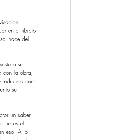
visación 
r en el libreto 
sa- hace del 
xiste a su 
o con la obra, 
e reduce a cero 
punto su 
ector un saber 
o no es el 
n eso. A lo 