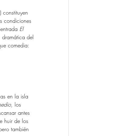
) constituyen 
as condiciones 
 entrada 
El 
 dramática del 
 que comedia: 
as en la isla 
edio
, los 
cansar antes 
 huir de los 
pero también 