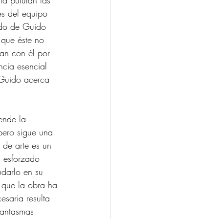
la pululan las 
tes del equipo 
ndo de Guido 
 que éste no 
an con él por 
ncia esencial 
e Guido acerca 
ende la 
pero sigue una 
 de arte es un 
l esforzado 
udarlo en su 
 que la obra ha 
esaria resulta 
fantasmas 