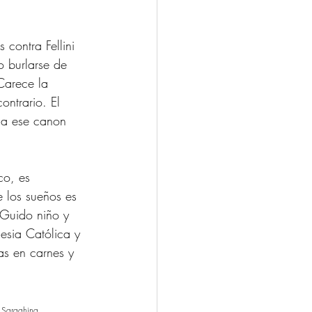
contra Fellini 
o burlarse de 
¿Carece la 
ontrario. El 
 a ese canon 
co, es 
 los sueños es 
Guido niño y 
lesia Católica y 
vas en carnes y 
 Saraghina 