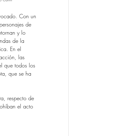
ivocado. Con un 
 personajes de 
tornan y lo 
endas de la 
ica. En el 
cción, las 
el que todos los 
ta, que se ha 
sta, respecto de 
rohíban el acto 