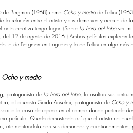
o
 de Bergman (1968) como 
Ocho y medio
 de Fellini (1963
e la relación entre el artista y sus demonios y acerca de l
l acto creativo tenga lugar. (Sobre 
La hora del lobo
 ver mi
, del 12 de agosto de 2016.) Ambas películas exploran la
ndo la de Bergman en tragedia y la de Fellini en algo más
 
Ocho y medio 
g, protagonista de 
La hora del lobo
, lo asaltan sus fantasm
etira, al cineasta Guido Anselmi, protagonista de 
Ocho y m
uscar a la casa de reposo en el campo donde pretende des
ima película. Queda demostrado así que el artista no puede
tan, atormentándolo con sus demandas y cuestionamientos, 