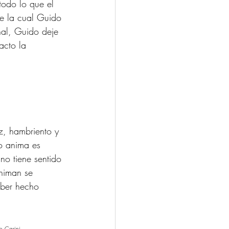
 todo lo que el 
de la cual Guido 
inal, Guido deje 
acto la 
z, hambriento y 
o anima es 
no tiene sentido 
niman se 
aber hecho 
o Carini