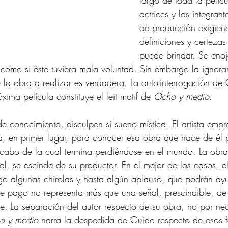
largo de toda la pelícu
actrices y los integran
de producción exigie
definiciones y certezas
puede brindar. Se enoj
, como si éste tuviera mala voluntad. Sin embargo la ignora
de la obra a realizar es verdadera. La auto-interrogación d
ima película constituye el leit motif de 
Ocho y medio
.
de conocimiento, disculpen si sueno mística. El artista empr
a, en primer lugar, para conocer esa obra que nace de él 
l cabo de la cual termina perdiéndose en el mundo. La obra
l, se escinde de su productor. En el mejor de los casos, e
pago algunas chirolas y hasta algún aplauso, que podrán ay
e pago no representa más que una señal, prescindible, de
e. La separación del autor respecto de su obra, no por nec
o y medio
 narra la despedida de Guido respecto de esos 