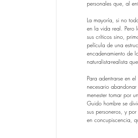
personales que, al ent
La mayoría, si no tod
en la vida real. Pero 
sus críticos sino, pri
película de una estru
encadenamiento de la
naturalista-realista 
Para adentrarse en el 
necesario abandonar l
menester tomar por u
Guido hombre se divide
sus personeros, y por 
en concupiscencia, qu