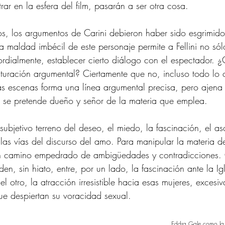
rar en la esfera del film, pasarán a ser otra cosa.
os, los argumentos de Carini debieron haber sido esgrimidos 
la maldad imbécil de este personaje permite a Fellini no sól
mordialmente, establecer cierto diálogo con el espectador. 
cturación argumental? Ciertamente que no, incluso todo lo c
s escenas forma una línea argumental precisa, pero ajena
que se pretende dueño y señor de la materia que emplea.
subjetivo terreno del deseo, el miedo, la fascinación, el as
as vías del discurso del amo. Para manipular la materia de
n camino empedrado de ambigüedades y contradicciones. 
n, sin hiato, entre, por un lado, la fascinación ante la Ig
el otro, la atracción irresistible hacia esas mujeres, excesi
e despiertan su voracidad sexual. 
Eddra Gale como la