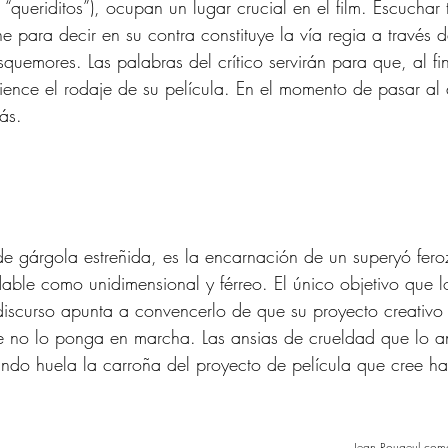
ía “queriditos”), ocupan un lugar crucial en el film. Escuchar
ne para decir en su contra constituye la vía regia a través 
squemores. Las palabras del crítico servirán para que, al f
ence el rodaje de su película. En el momento de pasar al 
ás.
 
 de gárgola estreñida, es la encarnación de un superyó fero
able como unidimensional y férreo. El único objetivo que l
u discurso apunta a convencerlo de que su proyecto creativo 
e no lo ponga en marcha. Las ansias de crueldad que lo a
ndo huela la carroña del proyecto de película que cree h
Jean Rougeul com