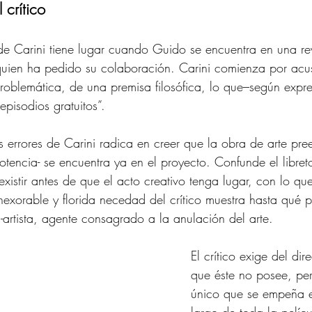
 crítico 
de Carini tiene lugar cuando Guido se encuentra en una re
 quien ha pedido su colaboración. Carini comienza por acusa
problemática, de una premisa filosófica, lo que–según expre
episodios gratuitos”.
 errores de Carini radica en creer que la obra de arte pree
potencia- se encuentra ya en el proyecto. Confunde el libret
existir antes de que el acto creativo tenga lugar, con lo qu
inexorable y florida necedad del crítico muestra hasta qué 
i-artista, agente consagrado a la anulación del arte. 
El crítico exige del dir
que éste no posee, per
único que se empeña e