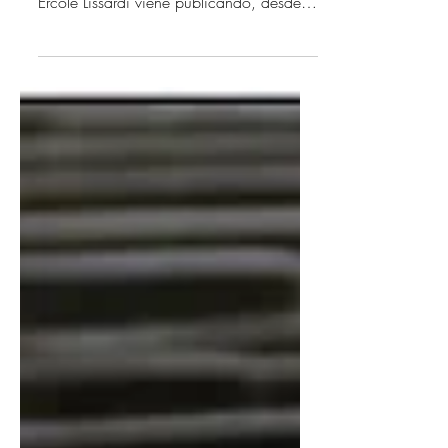
Waldhuter
En la otra ribera del plateado río de la
resignación amorosa, el montevideano
Ercole Lissardi viene publicando, desde
mediados de la...