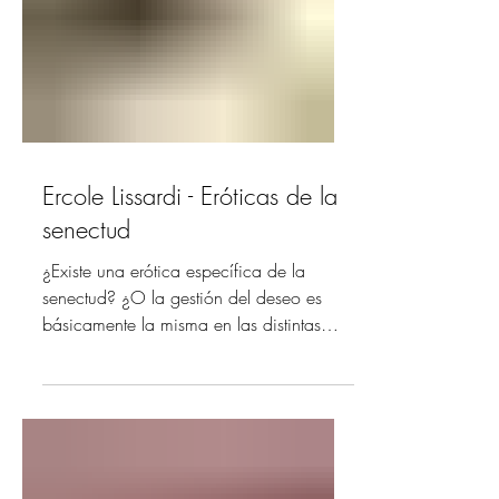
Ercole Lissardi - Eróticas de la
senectud
¿Existe una erótica específica de la
senectud? ¿O la gestión del deseo es
básicamente la misma en las distintas
edades de la vida con sólo las
diferencias consecuencia de la
personalidad, la cultura o las
circunstancias? Y si existe ¿qué la
caracterizaría? Por supuesto que en estas