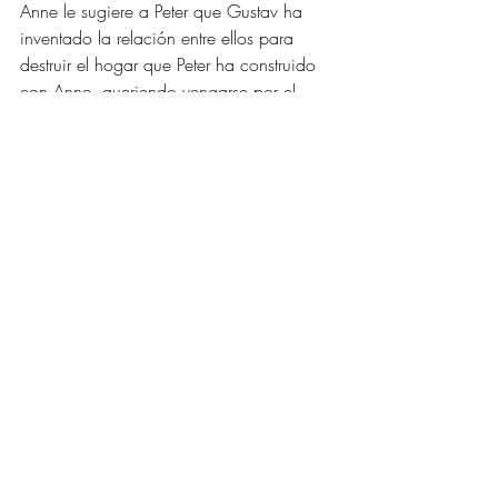
Anne le sugiere a Peter que Gustav ha 
inventado la relación entre ellos para 
destruir el hogar que Peter ha construido 
con Anne, queriendo vengarse por el 
abandono de su madre. Concédase el 
valor y el uso que se quiera a la cuestión 
del “Edipo” y las fantasías filiales 
encarnadas en la novela familiar, pero en 
todo caso el hecho de que un chico 
pretenda “acostarse con la madre” y 
“matar al padre” es absolutamente 
normal. Que se realice o no, depende 
de la conducta de los adultos. A los 
adultos corresponde toda la 
responsabilidad. 
Anne tiene un conocimiento de su 
responsabilidad tan profundo como la 
negación que efectúa. La discusión en la 