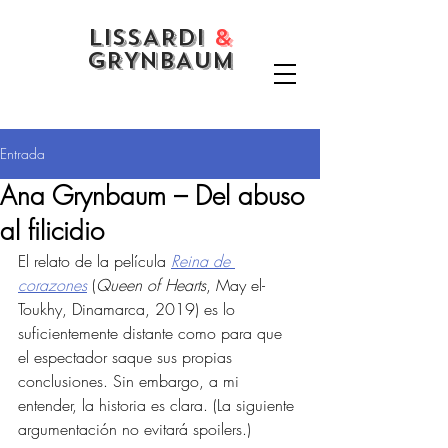
LISSARDI
&
GRYNBAUM
Entrada
Ana Grynbaum – Del abuso
al filicidio
El relato de la película 
Reina de 
corazones
 (
Queen of Hearts
, May el-
Toukhy, Dinamarca, 2019) es lo 
suficientemente distante como para que 
el espectador saque sus propias 
conclusiones. Sin embargo, a mi 
entender, la historia es clara. (La siguiente 
argumentación no evitará spoilers.) 