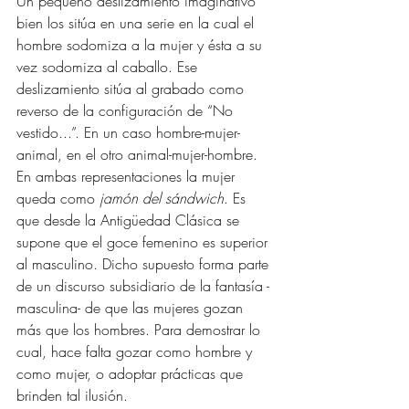
Un pequeño deslizamiento imaginativo 
bien los sitúa en una serie en la cual el 
hombre sodomiza a la mujer y ésta a su 
vez sodomiza al caballo. Ese 
deslizamiento sitúa al grabado como 
reverso de la configuración de “No 
vestido...”. En un caso hombre-mujer-
animal, en el otro animal-mujer-hombre. 
En ambas representaciones la mujer 
queda como 
jamón del sándwich
. Es 
que desde la Antigüedad Clásica se 
supone que el goce femenino es superior 
al masculino. Dicho supuesto forma parte 
de un discurso subsidiario de la fantasía -
masculina- de que las mujeres gozan 
más que los hombres. Para demostrar lo 
cual, hace falta gozar como hombre y 
como mujer, o adoptar prácticas que 
brinden tal ilusión. 