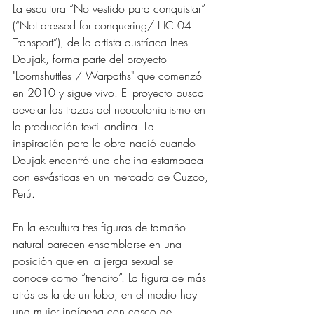
La escultura “No vestido para conquistar” 
(“Not dressed for conquering
/ HC 04 
Transport
”), de la artista austríaca Ines 
Doujak, forma parte del proyecto 
"Loomshuttles / Warpaths" 
que comenzó 
en 2010 y sigue vivo. El proyecto busca 
develar las trazas del neocolonialismo en 
la producción textil andina. La 
inspiración para la obra nació cuando 
Doujak encontró una chalina estampada 
con esvásticas en un mercado de Cuzco, 
Perú. 
En la escultura tres figuras de tamaño 
natural parecen ensamblarse en una 
posición que en la jerga sexual se 
conoce como “trencito”. La figura de más 
atrás es la de un lobo, en el medio hay 
una mujer indígena con casco de 