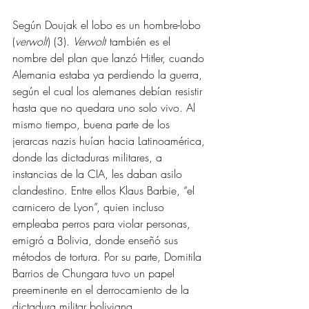
Según Doujak el lobo es un hombre-lobo 
(
verwolf
) (3). 
Verwolf
 también es el 
nombre del plan que lanzó Hitler, cuando 
Alemania estaba ya perdiendo la guerra, 
según el cual los alemanes debían resistir 
hasta que no quedara uno solo vivo. Al 
mismo tiempo, buena parte de los 
jerarcas nazis huían hacia Latinoamérica, 
donde las dictaduras militares, a 
instancias de la CIA, les daban asilo 
clandestino. Entre ellos Klaus Barbie, “el 
carnicero de Lyon”, quien incluso 
empleaba perros para violar personas, 
emigró a Bolivia, donde enseñó sus 
métodos de tortura. Por su parte, Domitila 
Barrios de Chungara tuvo un papel 
preeminente en el derrocamiento de la 
dictadura militar boliviana. 