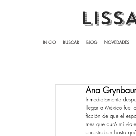
LISS
INICIO
BUSCAR
BLOG
NOVEDADES
Ana Grynbaum
Inmediatamente despu
llegar a México fue l
ficción de que el es
mes que duró mi viaje 
enrostraban hasta qu