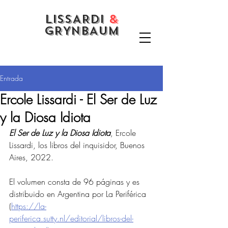
LISSARDI
&
GRYNBAUM
Entrada
Ercole Lissardi - El Ser de Luz
y la Diosa Idiota
El Ser de Luz y la Diosa Idiota
, Ercole 
Lissardi, los libros del inquisidor, Buenos 
Aires, 2022. 
El volumen consta de 96 páginas y es 
distribuido en Argentina por La Periférica 
(
https://la-
periferica.sutty.nl/editorial/libros-del-