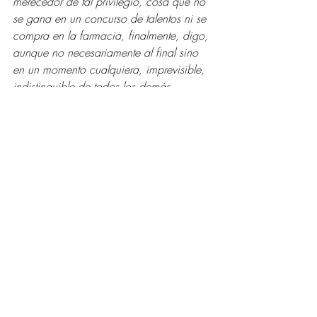
merecedor de tal privilegio, cosa que no 
se gana en un concurso de talentos ni se 
compra en la farmacia, finalmente, digo, 
aunque no necesariamente al final sino 
en un momento cualquiera, imprevisible, 
indistinguible de todos los demás 
momentos excepto por el hecho de que 
es el momento en que la revelación 
sucede, finalmente la condición, su 
condición, la condición de Ser de Luz, 
se hace evidente, ineludible, tan 
concluyente como lo es la convicción de 
que es el mismo sol el que amanece 
cada mañana. 
Entradas recientes
Ver todo