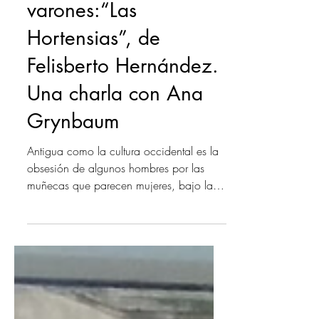
Muñecas para
varones:“Las
Hortensias”, de
Felisberto Hernández.
Una charla con Ana
Grynbaum
Antigua como la cultura occidental es la
obsesión de algunos hombres por las
muñecas que parecen mujeres, bajo la
forma de estatuas que cobran vida o
autómatas que imitan a los seres de
carne y hueso, el tema recorre toda la
cultura occidental, especialmente a través
de la literatura, las artes visuales y el cine.