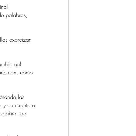
inal 
do palabras, 
llas exorcizan 
ambio del 
parezcan, como 
arando las 
 y en cuanto a 
palabras de 