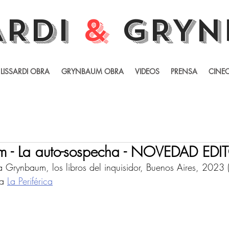
ARDI
&
GRYN
LISSARDI OBRA
GRYNBAUM OBRA
VIDEOS
PRENSA
CINEC
 - La auto-sospecha - NOVEDAD EDI
a Grynbaum, los libros del inquisidor, Buenos Aires, 2023 (
a 
La Periférica