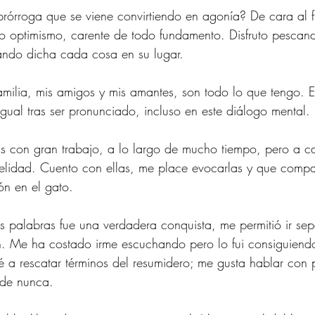
rórroga que se viene convirtiendo en agonía? De cara al f
o optimismo, carente de todo fundamento. Disfruto pescan
ando dicha cada cosa en su lugar. 
amilia, mis amigos y mis amantes, son todo lo que tengo. E
igual tras ser pronunciado, incluso en este diálogo mental. 
as con gran trabajo, a lo largo de mucho tiempo, pero a c
idelidad. Cuento con ellas, me place evocarlas y que com
ón en el gato. 
 palabras fue una verdadera conquista, me permitió ir sep
 Me ha costado irme escuchando pero lo fui consiguiendo
 a rescatar términos del resumidero; me gusta hablar con 
 de nunca. 