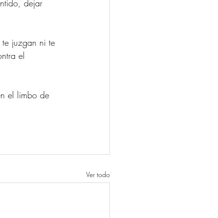
tido, dejar 
te juzgan ni te 
ntra el 
n el limbo de 
Ver todo