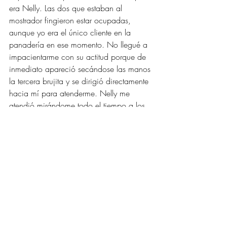
era Nelly. Las dos que estaban al 
mostrador fingieron estar ocupadas, 
aunque yo era el único cliente en la 
panadería en ese momento. No llegué a 
impacientarme con su actitud porque de 
inmediato apareció secándose las manos 
la tercera brujita y se dirigió directamente 
hacia mí para atenderme. Nelly me 
atendió mirándome todo el tiempo a los 
ojos y con una sonrisa de oreja a oreja. 
Pagué en la caja, recogí mi compra y 
me olvidé del asunto. Oí, al abrir la 
puerta para salir, un estallido de risitas a 
mis espaldas. Evidentemente se traían 
algo conmigo. Me detuve y las miré a 
través de la vidriera. Ahí estaban las tres 
muy risueñas, mirándome. No pude 
evitar sonreírles otra vez. Loquitas 
divirtiéndose, Dios las bendiga, pensé. Al 