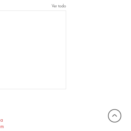
Ver todo
la
um