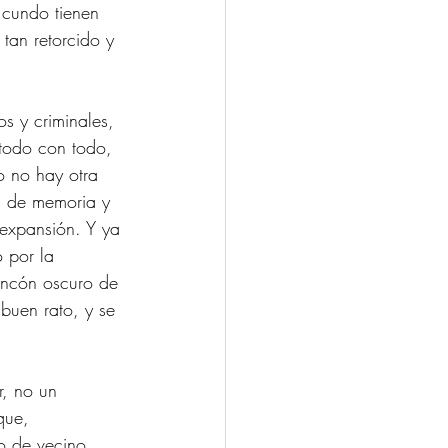
 cundo tienen 
tan retorcido y 
os y criminales, 
 todo con todo, 
o no hay otra 
s de memoria y 
expansión. Y ya 
 por la 
incón oscuro de 
buen rato, y se 
r, no un 
que, 
o de vecino, 