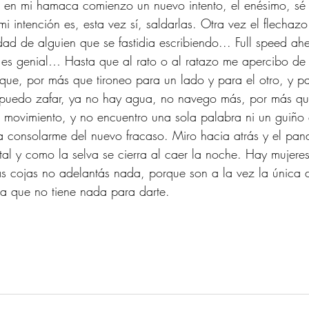
do en mi hamaca comienzo un nuevo intento, el enésimo, sé
i intención es, esta vez sí, saldarlas. Otra vez el flechazo
idad de alguien que se fastidia escribiendo... Full speed a
 es genial… Hasta que al rato o al ratazo me apercibo de 
 que, por más que tironeo para un lado y para el otro, y p
o puedo zafar, ya no hay agua, no navego más, por más q
a movimiento, y no encuentro una sola palabra ni un guiño 
ra consolarme del nuevo fracaso. Miro hacia atrás y el pa
 tal y como la selva se cierra al caer la noche. Hay mujeres
as cojas no adelantás nada, porque son a la vez la única 
ca que no tiene nada para darte. 