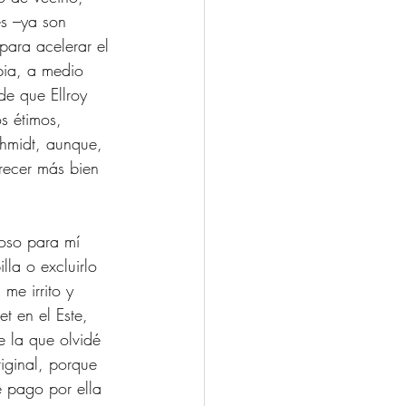
es –ya son 
para acelerar el 
pia, a medio 
de que Ellroy 
s étimos, 
chmidt, aunque, 
recer más bien 
toso para mí 
lla o excluirlo 
me irrito y 
t en el Este, 
 la que olvidé 
riginal, porque 
e pago por ella 