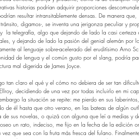
terativas historias podrían adquirir proporciones descomunal
 podrían resultar intransitablemente densas. De manera que, 
tránsito, digamos-, se inventa una jerigonza peculiar y pro
y  la telegrafía, algo que dejando de lado la casi certeza 
ales, y dejando de lado la pasión del genial alemán por lo
mente al lenguaje sobre-acelerado del eruditísimo Arno S
nidad de lengua y el común gusto por el slang, podría pa
ctura mal digerida de James Joyce. 
go tan claro el qué y el cómo no debiera de ser tan dificul
 Ellroy, decidiendo de una vez por todas incluirlo en mi capi
 embargo la situación se repite: me pierdo en sus laberintos, 
 de él hasta que otro verano, en las bateas de algún outle
 de sus novelas, o quizá con alguna que leí a medias y de
noseo un rato, indeciso, me fijo en la fecha de la edición o
ra vez que sea con la fruta más fresca del fulano. Finalment