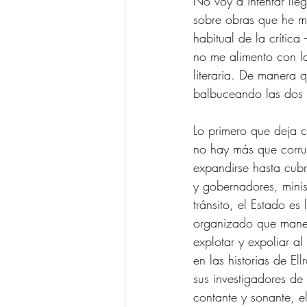
No voy a intentar lle
sobre obras que he m
habitual de la crític
no me alimento con la
literaria. De manera 
balbuceando las dos o
Lo primero que deja c
no hay más que corrup
expandirse hasta cubr
y gobernadores, minist
tránsito, el Estado e
organizado que maneja
explotar y expoliar a
en las historias de El
sus investigadores de
contante y sonante, e