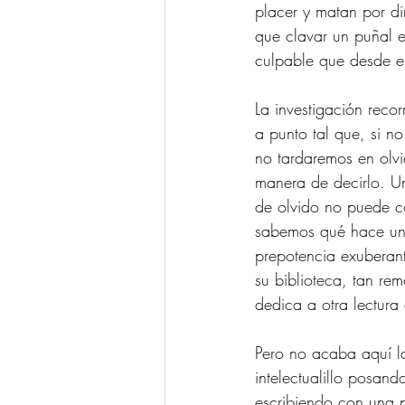
placer y matan por di
que clavar un puñal e
culpable que desde e
La investigación recor
a punto tal que, si n
no tardaremos en olvi
manera de decirlo. U
de olvido no puede c
sabemos qué hace un 
prepotencia exuberant
su biblioteca, tan re
dedica a otra lectura
Pero no acaba aquí la
intelectualillo posa
escribiendo con una p