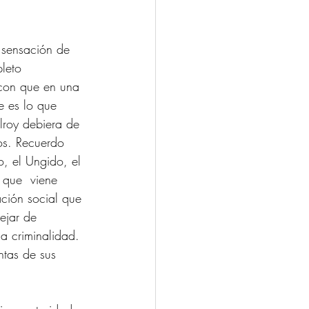
 sensación de 
leto 
 con que en una 
e es lo que 
lroy debiera de 
ros. Recuerdo 
o, el Ungido, el 
 que  viene 
ción social que 
ejar de 
a criminalidad. 
ntas de sus 