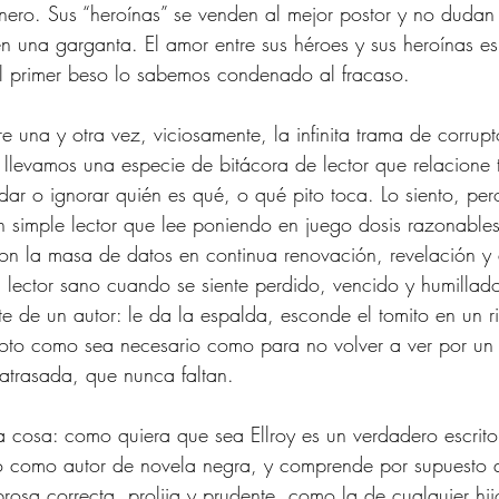
nero. Sus “heroínas” se venden al mejor postor y no dudan
n una garganta. El amor entre sus héroes y sus heroínas es 
l primer beso lo sabemos condenado al fracaso. 
re una y otra vez, viciosamente, la infinita trama de corrupt
o llevamos una especie de bitácora de lector que relacione
dar o ignorar quién es qué, o qué pito toca. Lo siento, per
n simple lector que lee poniendo en juego dosis razonable
on la masa de datos en continua renovación, revelación y 
lector sano cuando se siente perdido, vencido y humillado
e de un autor: le da la espalda, esconde el tomito en un r
moto como sea necesario como para no volver a ver por un 
 atrasada, que nunca faltan. 
 cosa: como quiera que sea Ellroy es un verdadero escrito
ndo como autor de novela negra, y comprende por supuesto 
rosa correcta, prolija y prudente, como la de cualquier hij