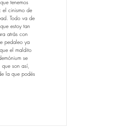
 que tenemos 
: el cinismo de 
head. Todo va de 
que estoy tan 
ara atrás con 
ue pedaleo ya 
que el maldito 
ndemónium se 
 que son así, 
de la que podés 