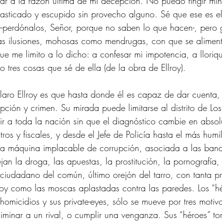
gar a la razón última de mi decepción. No puedo fingir mí
asticado y escupido sin provecho alguno. Sé que ese es e
a –perdónalos, Señor, porque no saben lo que hacen-, pero 
s ilusiones, mohosas como mendrugas, con que se alimenta
que me limito a lo dicho: a confesar mi impotencia, a llori
 tres cosas que sé de ella (de la obra de Ellroy). 
laro Ellroy es que hasta donde él es capaz de dar cuenta,
ción y crimen. Su mirada puede limitarse al distrito de Lo
ir a toda la nación sin que el diagnóstico cambie en absolu
ros y fiscales, y desde el Jefe de Policía hasta el más humi
s la máquina implacable de corrupción, asociada a las ban
n la droga, las apuestas, la prostitución, la pornografía, 
l ciudadano del común, último orejón del tarro, con tanta p
lroy como las moscas aplastadas contra las paredes. Los “hé
 homicidios y sus private-eyes, sólo se mueve por tres motiv
liminar a un rival, o cumplir una venganza. Sus “héroes” tor