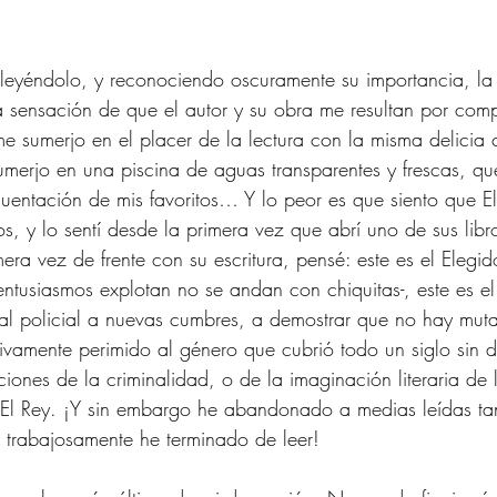
 leyéndolo, y reconociendo oscuramente su importancia, la
 sensación de que el autor y su obra me resultan por comp
me sumerjo en el placer de la lectura con la misma delicia
merjo en una piscina de aguas transparentes y frescas, qu
cuentación de mis favoritos… Y lo peor es que siento que El
os, y lo sentí desde la primera vez que abrí uno de sus lib
ra vez de frente con su escritura, pensé: este es el Elegid
tusiasmos explotan no se andan con chiquitas-, este es el
 al policial a nuevas cumbres, a demostrar que no hay muta
tivamente perimido al género que cubrió todo un siglo sin d
iones de la criminalidad, o de la imaginación literaria de l
i, El Rey. ¡Y sin embargo he abandonado a medias leídas ta
 trabajosamente he terminado de leer! 