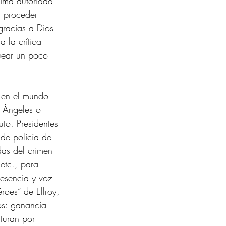
nima autoridad 
l proceder 
gracias a Dios 
 la crítica 
quear un poco 
 en el mundo 
s Ángeles o 
to. Presidentes 
lde policía de 
das del crimen 
etc., para 
resencia y voz 
roes” de Ellroy, 
os: ganancia 
turan por 