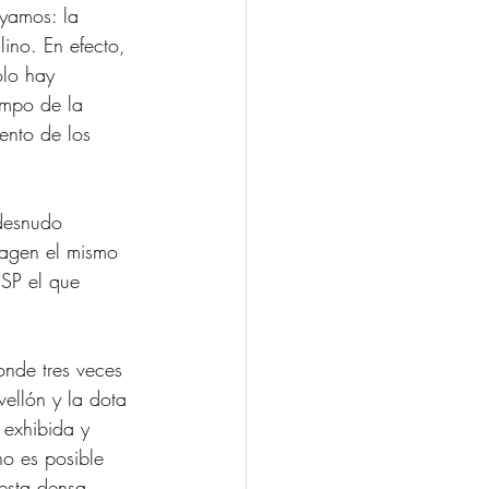
ayamos: la 
ino. En efecto, 
ólo hay 
ampo de la 
ento de los 
desnudo 
imagen el mismo 
/SP el que 
onde tres veces 
vellón y la dota 
 exhibida y 
no es posible 
esta densa 