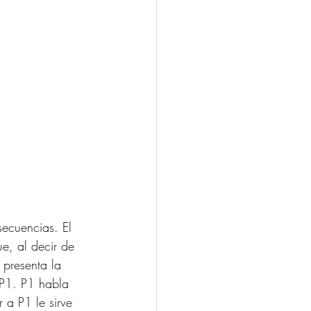
secuencias. El 
ue, al decir de 
presenta la 
 P1. P1 habla 
 a P1 le sirve 