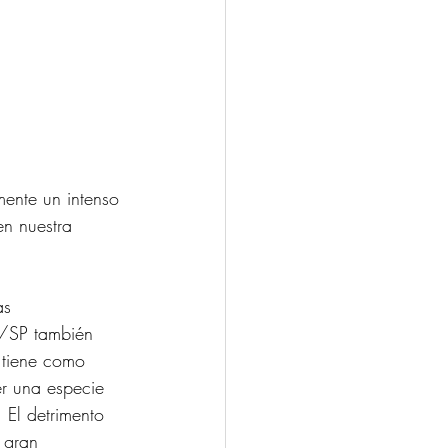
mente un intenso 
n nuestra 
as 
P/SP también 
 tiene como 
er una especie 
El detrimento 
 gran 