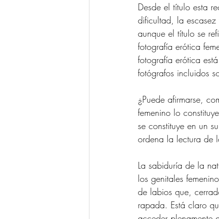
Desde el título esta r
dificultad, la escase
aunque el título se re
fotografía erótica fe
fotografía erótica es
fotógrafos incluidos s
¿Puede afirmarse, co
femenino lo constituye
se constituye en un s
ordena la lectura de 
La sabiduría de la na
los genitales femenino
de labios que, cerrad
rapada. Está claro qu
acceder plenamente a