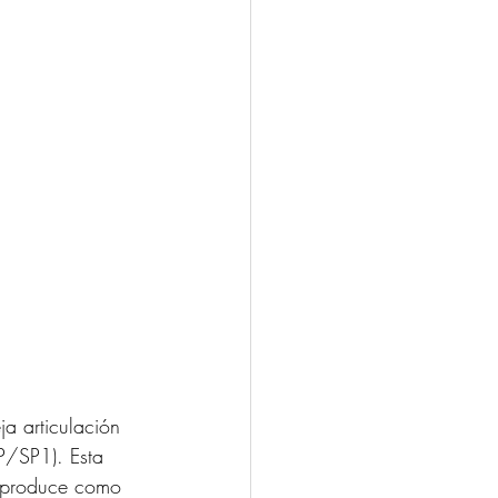
a articulación 
P/SP1). Esta 
e produce como 