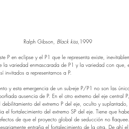
Ralph Gibson, 
Black kiss
,1999 
ste P en eclipse y el P1 que le representa existe, inevitable
re la variedad enmascarada de P1 y la variedad con que, e
í invitados a representarnos a P.
nto y esta emergencia de un sub-eje P/P1 no son las únic
orfiada ausencia de P. En el otro extremo del eje central 
 debilitamiento del extremo P del eje, oculto y suplantado,
ia el fortalecimiento del extremo SP del eje. Tiene que hab
ectos de que el proyecto global de seducción no flaquee. 
esariamente entraña el fortalecimiento de la otra. De ahí el