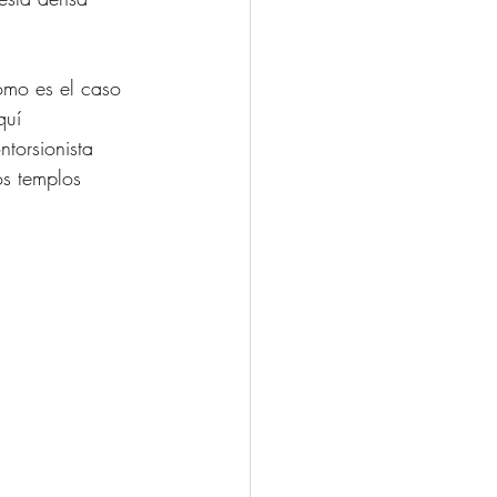
como es el caso 
quí 
ntorsionista 
os templos 