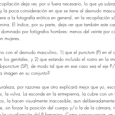
ecopilación deja ver, por si fuera necesario, lo que ya subr
z y la poca consideración en que se tiene al desnudo mascul
fiere a la fotografía erótica en general, en la recopilación s
menina. El índice, por su parte, deja ver que también este c
tá dominado por fotógrafos hombres: menos del veinte por ci
on mujeres.
mo con el desnudo masculino, 1) que el punctum (P) en el 
n los genitales, y 2) que estando incluido el rostro en la 
ub-punctum (SP), de modo tal que en ese caso sea el eje P
la imagen en su conjunto?
turaleza, por razones que otro explicará mejor que yo, esc
s, la vulva. La esconde en la entrepierna, la cubre con un 
os, la hacen visualmente inaccesible, aun deliberadamente
e, sin forzar la posición del cuerpo y/o la de la cámara, 
 la visualización del P femenino. Como consecuencia, en 