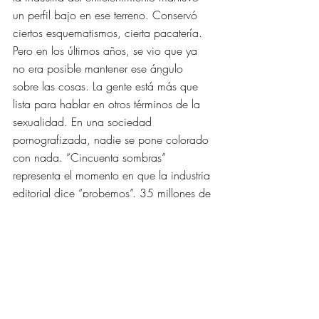
un perfil bajo en ese terreno. Conservó 
ciertos esquematismos, cierta pacatería. 
Pero en los últimos años, se vio que ya 
no era posible mantener ese ángulo 
sobre las cosas. La gente está más que 
lista para hablar en otros términos de la 
sexualidad. En una sociedad 
pornografizada, nadie se pone colorado 
con nada. “Cincuenta sombras” 
representa el momento en que la industria 
editorial dice “probemos”. 35 millones de 
libros vendidos en Estados Unidos, 20 
millones en Inglaterra. Claro que la gente 
está más que lista.
Noticias: Siempre se dijo que las mujeres 
no eran buenas clientas para la 
pornografía porque el sexo sin historia no 