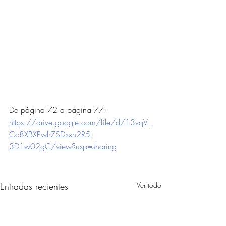
De página 72 a página 77: 
https://drive.google.com/file/d/13vqV_
Cc8XBXPwhZSDxxn2R5-
3D1w02gC/view?usp=sharing
Entradas recientes
Ver todo