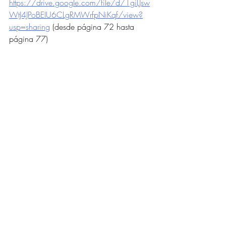
https://drive.google.com/file/d/1giLJsw
WtJ4JPoBEIU6CLgRMWrfpNiKqf/view?
usp=sharing
 (desde página 72 hasta 
página 77) 