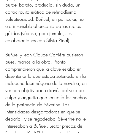
burdel barato, producía, sin duda, un 
cortocircuito erótico de refinadísima 
voluptuosidad. Buñuel, en particular, no 
era insensible al encanto de las rubias 
gélidas (véanse, por ejemplo, sus 
colaboraciones con Silvia Pinal).
Buñuel y Jean Claude Carrière pusieron, 
pues, manos a la obra. Pronto 
comprendieron que la clave estaba en 
desenterrar lo que estaba soterrado en la 
melcocha lacrimógena de la novelita, en 
ver con objetividad a través del velo de 
culpa y angustia que recubría los hechos 
de la peripecia de Séverine. Las 
intensidades desgarradoras en que se 
debatía –y se regodeaba- Séverine no le 
interesaban a Buñuel. Lector precoz de 
Freud y de Kraft-Ebbing, no tardó en tener 