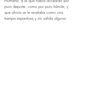
Humana, a la que había accedido por 
puro deporte, como por puro trámite, y 
que ahora se le revelaba como una 
trampa espantosa y sin salida alguna. 
Lo que colgaba clavado a los maderos 
de la cruz ya no tenía nada de Dios era 
puro Hombre. Fue desde ahí, desde su 
Naturaleza Humana, olvidado por 
completo de su Divinidad y de los 
privilegios que lo esperaban, intactos, en 
su Trono Menor, junto al de su Padre, que 
exclamó, hecho papilla, con el ultimísimo 
aliento que le quedaba: SEÑOR, 
SEÑOR ¿POR QUÉ ME HAS 
ABANDONADO?, consumándose en 
este último grito y recién en este último 
grito su irresponsable asunción de la 
Naturaleza Humana, porque el ápice del 