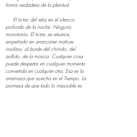
forma verdadera de la plenitud. 
     El tictac del reloj en el silencio 
profundo de la noche. Ninguna 
monotonía. El tictac se retuerce, 
empeñado en arrancarse matices 
insólitos, al borde del chirrido, del 
aullido, de la música. Cualquier cosa 
puede despertar en cualquier momento 
convertida en cualquier otra. Esa es la 
amenaza que acecha en el Tiempo. La 
promesa de que todo lo imposible es 
posible. 
     Miro a las personas a los ojos, 
preguntándoles sin palabras si son de los 
que saben el secreto o de los que viven 
en la inocencia. Están los que ven en mi 