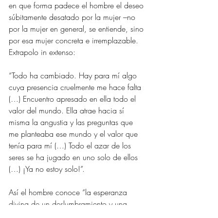
en que forma padece el hombre el deseo 
súbitamente desatado por la mujer –no 
por la mujer en general, se entiende, sino 
por esa mujer concreta e irremplazable. 
Extrapolo in extenso:
“Todo ha cambiado. Hay para mí algo 
cuya presencia cruelmente me hace falta 
(…) Encuentro apresado en ella todo el 
valor del mundo. Ella atrae hacia sí 
misma la angustia y las preguntas que 
me planteaba ese mundo y el valor que 
tenía para mí (…) Todo el azar de los 
seres se ha jugado en uno solo de ellos 
(…) ¡Ya no estoy solo!”.
Así el hombre conoce “la esperanza 
divina de un deslumbramiento y una 
fiebre más grandes”. Le parece que “más 