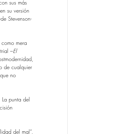
 con sus más 
en su versión 
–de Stevenson- 
xo como mera 
rial –
El 
-postmodernidad, 
o de cualquier 
 que no 
 La punta del 
cisión 
idad del mal”, 