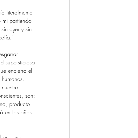
a literalmente 
 mí partiendo 
sin ayer y sin 
olía.” 
esgarrar, 
d supersticiosa 
que encierra el 
os humanos. 
 nuestro 
nscientes, son: 
ana, producto 
nó en los años 
el anciano 