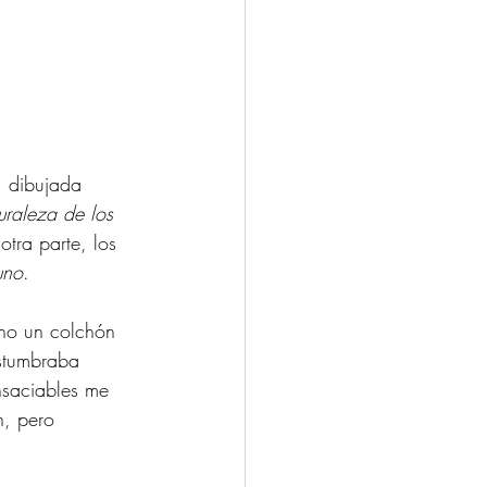
, dibujada 
uraleza de los 
otra parte, los 
uno
.
cho un colchón 
stumbraba 
nsaciables me 
, pero 