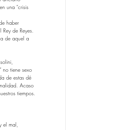
n una “crisis 
 de haber 
l Rey de Reyes. 
la de aquel a 
solini, 
” no tiene sexo 
da de estas dé 
analidad. Acaso 
uestros tiempos.
y el mal, 