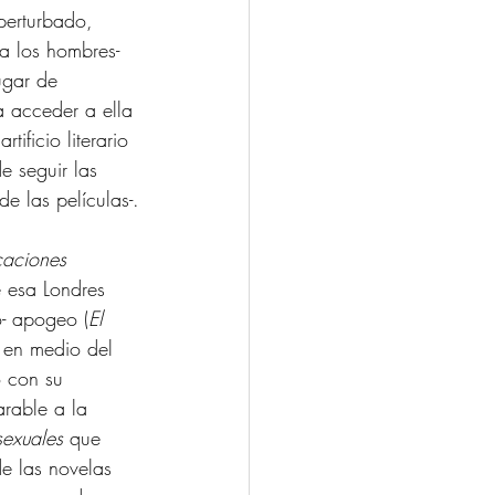
 perturbado, 
 los hombres- 
ugar de 
a acceder a ella 
ificio literario 
e seguir las 
e las películas-.
caciones 
e esa Londres 
o- apogeo (
El 
 en medio del 
o con su 
rable a la 
sexuales
 que 
e las novelas 