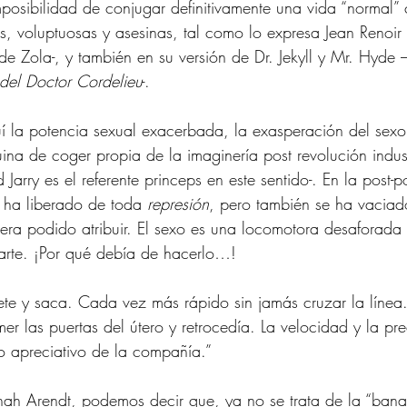
posibilidad de conjugar definitivamente una vida “normal”
s, voluptuosas y asesinas, tal como lo expresa Jean Renoir 
-de Zola-, y también en su versión de Dr. Jekyll y Mr. Hyde 
 del Doctor Cordelieu
-.
uí la potencia sexual exacerbada, la exasperación del se
na de coger propia de la imaginería post revolución indust
d Jarry es el referente princeps en este sentido-. En la post
e ha liberado de toda 
represión
, pero también se ha vaciad
iera podido atribuir. El sexo es una locomotora desaforada
rte. ¡Por qué debía de hacerlo…!
te y saca. Cada vez más rápido sin jamás cruzar la línea.
er las puertas del útero y retrocedía. La velocidad y la pre
o apreciativo de la compañía.” 
ah Arendt, podemos decir que, ya no se trata de la “banal