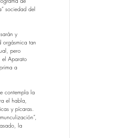
programa de 
a” sociedad del 
sarán y 
d orgásmica tan 
ual, pero 
 el Aparato 
 prima a 
ue contempla la 
a el habla, 
icas y pícaras. 
umunculización”, 
pasado, la 