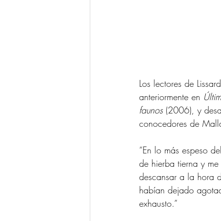
Los lectores de Lissar
anteriormente en 
Últi
faunos
 (2006), y desa
conocedores de Malla
“En lo más espeso del
de hierba tierna y m
descansar a la hora d
habían dejado agotad
exhausto.” 