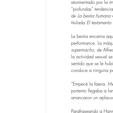
atormentado por la im
“profundas” tendencia
de 
La bestia humana
 
titulada 
El testamento
La bestia encarna aq
performance. La máqui
supermacho
, de Alfre
la actividad sexual s
sentido que se le hub
conduce a ninguna pa
“Empecé la faena. Me
portento llegaba a lam
arrancaron un aplaus
Parafraseando a Hann