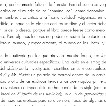
sta, perfectamente feliz en la floresta. Pero el sueño se ve
caído en el mundo de los “homúnculos” –como denomina a
 en hombre… La crítica a la “homunculidad” –digamos, en l
dible, aunque se la plantee casi en sordina y el lector deb
n, si así lo desea, porque el libro puede leerse como mero art
o. Pero algunos lectores no podemos resistir la tentación d
libro al mundo, y especialmente, al mundo de los libros –y d
es de cautiverio por las que atraviesa nuestro fauno, tres 
lo
 a universos culturales específicos. Una jaula en el smog d
del 
delirio
 de la investigación científica en su -inescrupulos
ekyll y Mr. Hyde
); un palacio de mármol dentro de un oasis
ia u otra de las exóticas tierras a las que viajaba -primer
a aventurera e imperialista de hace más de un siglo (compa
irreal de 
El jardín de los suplicios
); un club de 
pervertidos 
 de hazañas eróticas para su diversión, típico de algunas d