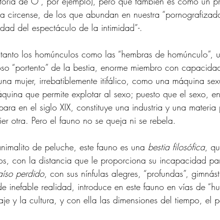
istoria de O”, por ejemplo), pero que también es como un 
tura circense, de los que abundan en nuestra “pornografizad
dad del espectáculo de la intimidad”-.
s tanto los homúnculos como las “hembras de homúnculo”, u
oso “portento” de la bestia, enorme miembro con capacida
una mujer, irrebatiblemente itifálico, como una máquina sex
uina que permite explotar al sexo; puesto que el sexo, en
para en el siglo XIX, constituye una industria y una materia
er otra. Pero el fauno no se queja ni se rebela.
imalito de peluche, este fauno es una 
bestia filosófica
, q
s, con la distancia que le proporciona su incapacidad par
aíso perdido
, con sus nínfulas alegres, “profundas”, gimnást
de inefable realidad, introduce en este fauno en vías de “h
aje y la cultura, y con ella las dimensiones del tiempo, el 