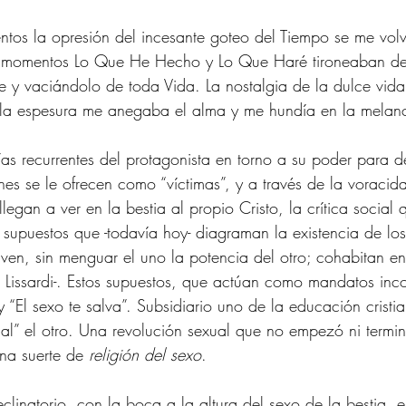
tos la opresión del incesante goteo del Tiempo se me volví
s momentos Lo Que He Hecho y Lo Que Haré tironeaban de
e y vaciándolo de toda Vida. La nostalgia de la dulce vida 
la espesura me anegaba el alma y me hundía en la melanc
ías recurrentes del protagonista en torno a su poder para d
nes se le ofrecen como “víctimas”, y a través de la voracida
llegan a ver en la bestia al propio Cristo, la crítica social 
s supuestos que -todavía hoy- diagraman la existencia de l
iven, sin menguar el uno la potencia del otro; cohabitan en
a Lissardi-. Estos supuestos, que actúan como mandatos inco
y “El sexo te salva”. Subsidiario uno de la educación cristi
ual” el otro. Una revolución sexual que no empezó ni termi
na suerte de 
religión del sexo
.
eclinatorio, con la boca a la altura del sexo de la bestia, 