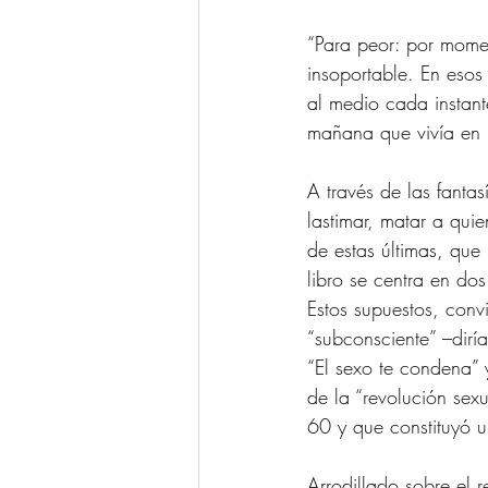
“Para peor: por momen
insoportable. En eso
al medio cada instant
mañana que vivía en 
A través de las fantas
lastimar, matar a quie
de estas últimas, que 
libro se centra en do
Estos supuestos, conv
“subconsciente” –dirí
“El sexo te condena” 
de la “revolución sex
60 y que constituyó u
Arrodillado sobre el r