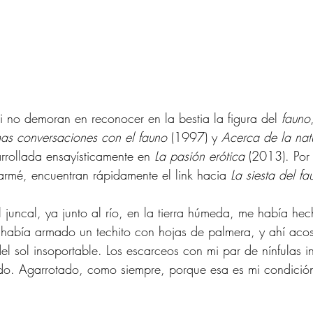
di no demoran en reconocer en la bestia la figura del 
fauno
mas conversaciones con el fauno
 (1997) y 
Acerca de la nat
rrollada ensayísticamente en 
La pasión erótica
 (2013). Por 
rmé, encuentran rápidamente el link hacia 
La siesta del fa
 juncal, ya junto al río, en la tierra húmeda, me había he
e había armado un techito con hojas de palmera, y ahí aco
el sol insoportable. Los escarceos con mi par de nínfulas i
o. Agarrotado, como siempre, porque esa es mi condición