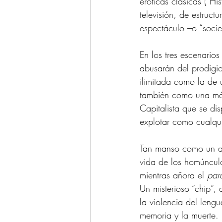
eróticas clásicas (“H
televisión, de estruc
espectáculo –o “socie
En los tres escenario
abusarán del prodigi
ilimitada como la de 
también como una máq
Capitalista que se dis
explotar como cualqui
Tan manso como un an
vida de los homúnculo
mientras añora el 
par
Un misterioso “chip”, 
la violencia del lengu
memoria y la muerte.