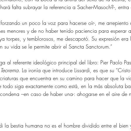
hará falta subrayar la referencia a Sacher-Masoch?-, entra e
 forzando un poco la voz para hacerse oír-, me arrepiento
ses menores y de no haber tenido paciencia para esperar a
ya torpes, y temblorosos, me descapotó. Su expresión era 
n su vida se le permite abrir el Sancta Sanctorum.” 
ga al referente ideológico principal del libro: Pier Paolo Pas
 Teorema
. La ironía que introduce Lissardi, es que su “Cristo
criaturas que encuentra en su camino para hacer que la vi
ue todo siga exactamente como está, en la más absoluta b
 condena –en caso de haber una-: ahogarse en el aire de n
rdi la bestia humana no es el hombre dividido entre el bien 