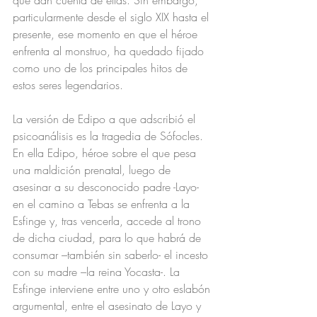
que dan cuenta de ellas. Sin embargo, 
particularmente desde el siglo XIX hasta el 
presente, ese momento en que el héroe 
enfrenta al monstruo, ha quedado fijado 
como uno de los principales hitos de 
estos seres legendarios.
La versión de Edipo a que adscribió el 
psicoanálisis es la tragedia de Sófocles. 
En ella Edipo, héroe sobre el que pesa 
una maldición prenatal, luego de 
asesinar a su desconocido padre -Layo- 
en el camino a Tebas se enfrenta a la 
Esfinge y, tras vencerla, accede al trono 
de dicha ciudad, para lo que habrá de 
consumar –también sin saberlo- el incesto 
con su madre –la reina Yocasta-. La 
Esfinge interviene entre uno y otro eslabón 
argumental, entre el asesinato de Layo y 