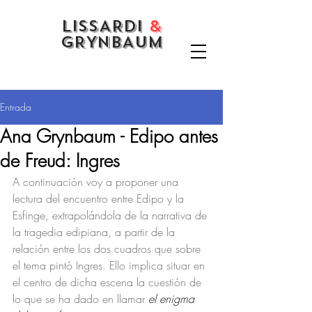
LISSARDI
&
GRYNBAUM
Entrada
Ana Grynbaum - Edipo antes
de Freud: Ingres
A continuación voy a proponer una 
lectura del encuentro entre Edipo y la 
Esfinge, extrapolándola de la narrativa de 
la tragedia edipiana, a partir de la 
relación entre los dos cuadros que sobre 
el tema pintó Ingres. Ello implica situar en 
el centro de dicha escena la cuestión de 
lo que se ha dado en llamar 
el enigma 