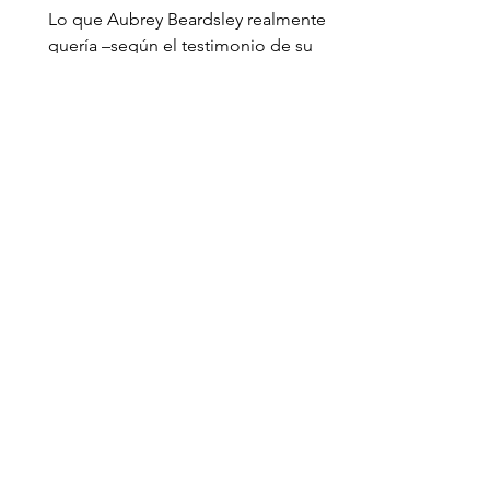
Lo que Aubrey Beardsley realmente
quería –según el testimonio de su
íntimo amigo Arthur Symons- era ser
escritor (de erótica, hasta donde...
Ana Grynbaum - Edipo antes
de Freud: Ingres