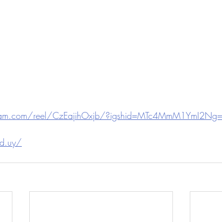
gram.com/reel/CzEajihOxjb/?igshid=MTc4MmM1YmI2Ng
ad.uy/