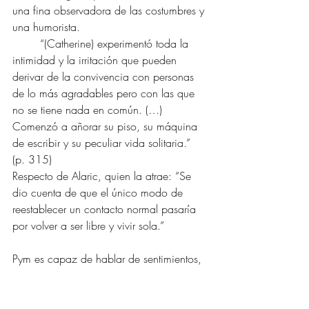
una fina observadora de las costumbres y 
una humorista. 
	“(Catherine) experimentó toda la 
intimidad y la irritación que pueden 
derivar de la convivencia con personas 
de lo más agradables pero con las que 
no se tiene nada en común. (…) 
Comenzó a añorar su piso, su máquina 
de escribir y su peculiar vida solitaria.” 
(p. 315)
Respecto de Alaric, quien la atrae: “Se 
dio cuenta de que el único modo de 
reestablecer un contacto normal pasaría 
por volver a ser libre y vivir sola.”
Pym es capaz de hablar de sentimientos, 
particularmente de amor, sin que sus 
personajes femeninos mueran de 
sentimentalismo ni sobrevaloren a los 