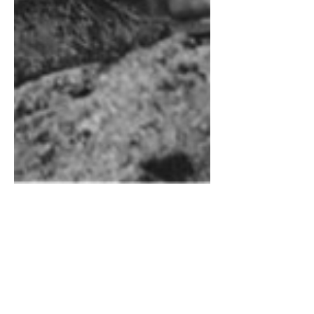
Ana Grynbaum –
Menos que ángeles,
los personajes de