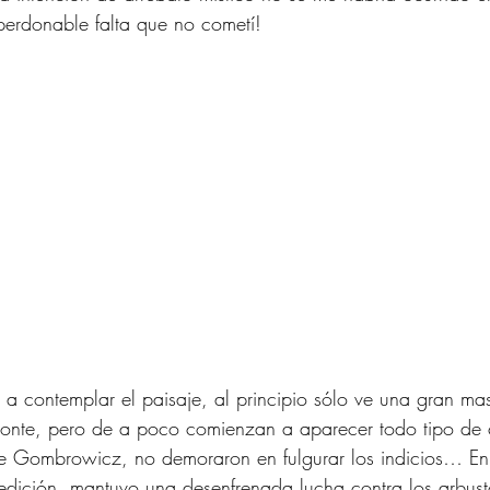
mperdonable falta que no cometí! 
a contemplar el paisaje, al principio sólo ve una gran ma
izonte, pero de a poco comienzan a aparecer todo tipo de
e Gombrowicz, no demoraron en fulgurar los indicios… En p
edición, mantuvo una desenfrenada lucha contra los arbust