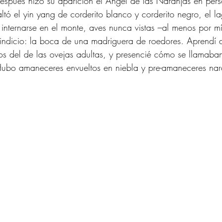
espués hizo su aparición el Ángel de las Naranjas en per
ó el yin yang de corderito blanco y corderito negro, el la
internarse en el monte, aves nunca vistas –al menos por mí-
ndicio: la boca de una madriguera de roedores. Aprendí a d
tos del de las ovejas adultas, y presencié cómo se llamaban
ubo amaneceres envueltos en niebla y pre-amaneceres nara