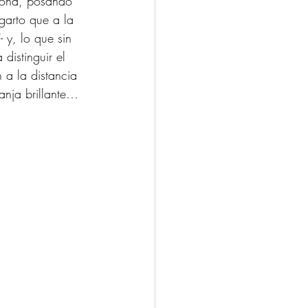
sona, posando 
garto que a la 
 y, lo que sin 
istinguir el 
 a la distancia 
nja brillante… 