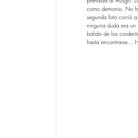
prendida al musgo. D
como demonio. No falt
segunda foto corrió a 
ninguna duda era un i
balido de los corderi
hasta encontrarse… H