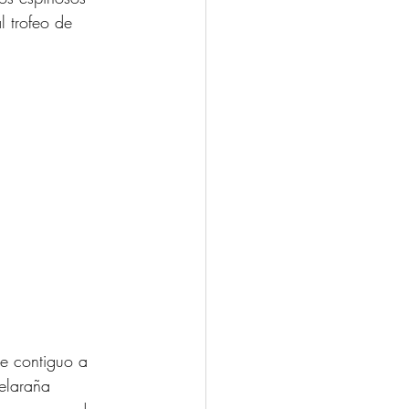
l trofeo de 
e contiguo a 
elaraña 