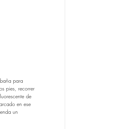
abaña para 
os pies, recorrer 
fluorescente de 
marcado en ese 
renda un 