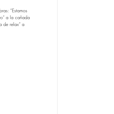
bras: “Estamos 
oyo” a la cañada 
a de relax” a 