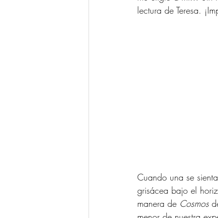
lectura de Teresa. ¡I
Cuando una se sienta 
grisácea bajo el hor
manera de 
Cosmos
 d
menor de nuestra exp