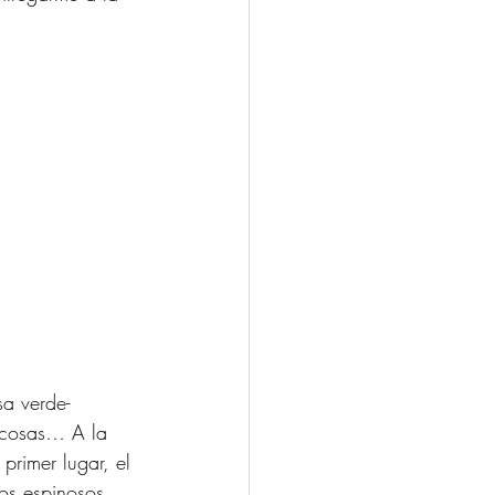
sa verde-
 cosas… A la 
rimer lugar, el 
os espinosos 