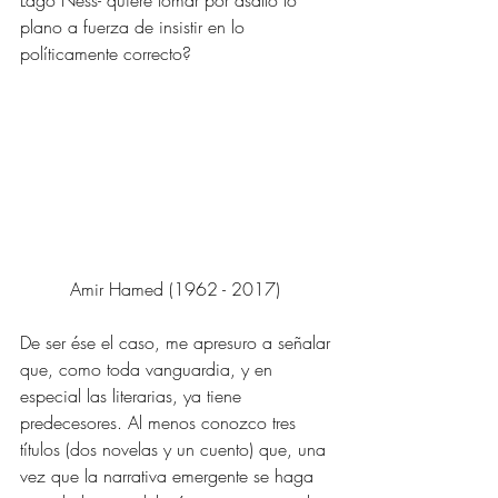
Lago Ness- quiere tomar por asalto lo 
plano a fuerza de insistir en lo 
políticamente correcto? 
Amir Hamed (1962 - 2017) 
De ser ése el caso, me apresuro a señalar 
que, como toda vanguardia, y en 
especial las literarias, ya tiene 
predecesores. Al menos conozco tres 
títulos (dos novelas y un cuento) que, una 
vez que la narrativa emergente se haga 