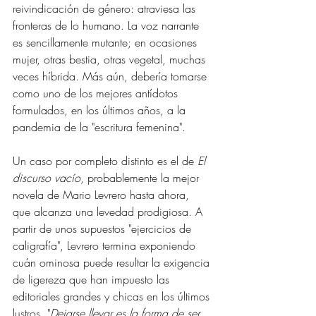
reivindicación de género: atraviesa las 
fronteras de lo humano. La voz narrante 
es sencillamente mutante; en ocasiones 
mujer
, otras bestia, otras vegetal, muchas 
veces híbrida. Más aún, debería tomarse 
como uno de los mejores antídotos 
formulados, en los últimos años, a la 
pandemia de la "escritura femenina".
Un caso por completo distinto es el de 
El 
discurso vacío
, probablemente la mejor 
novela de Mario Levrero hasta ahora, 
que alcanza una levedad prodigiosa. A 
partir de unos supuestos "ejercicios de 
caligrafía", Levrero termina exponiendo 
cuán ominosa puede resultar la exigencia 
de ligereza que han impuesto las 
editoriales grandes y chicas en los últimos 
lustros. "
Dejarse llevar es la forma de ser 