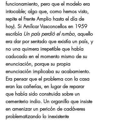
funcionamiento, pero que el modelo era 
intocable; algo que, como hemos visto, 
repite el Frente Amplio hasta el día de 
hoy). Si Amílcar Vasconcellos en 1959 
escribía 
Un país perdió el rumbo
, aquello 
era dar por sentado que existía un país, y 
no una quimera irrepetible que había 
caducado en el momento mismo de su 
enunciación, porque su propia 
enunciación implicaba su acabamiento. 
Era pensar que el problema con la casa 
eran las cañerías, en lugar de reparar 
que había sido construida sobre un 
cementerio indio. Un organillo que insiste 
en amenizar un pericón de cadáveres 
problematizando lo inexistente 
(recuérdese, por ejemplo, 
El Uruguay 
como problema
, de Methol Ferré) en vez 
de hacer con él una pelota de papel, 