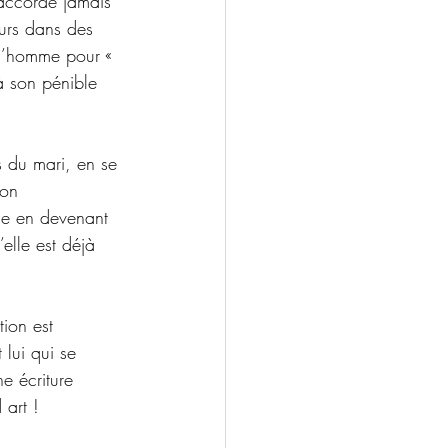
 accorde jamais 
ours dans des 
e l’homme pour « 
 à son pénible 
s du mari, en se 
son 
me en devenant 
elle est déjà 
ion est 
lui qui se 
e écriture 
 art ! 