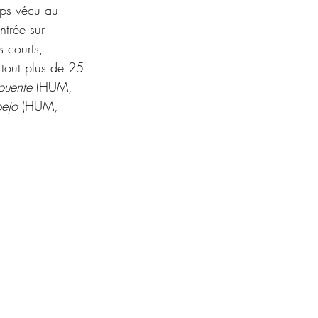
mps vécu au 
trée sur 
s courts, 
 tout plus de 25 
puente
 (HUM, 
pejo
 (HUM, 