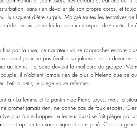
de domination et soumission, très cérébrale, car elle ne lui
sturbation, sans rien dévoiler de son propre corps, et touj
ù ils risquent d’être surpris. Malgré toutes les tentatives d
 ne cède jamais, et ne lui laisse aucun espoir de « mettre fin
 fins par la ruse, ce narrateur va se rapprocher encore plu
omosexuel pour ne pas éveiller sa jalousie, et en devenant 
ire au tennis : la paire devient la meilleure du groupe. Mê
couple, il n’obtient jamais rien de plus d’Helena que ce qu’
r. Petit à petit, le piège va se refermer… 
t à « La femme et le pantin » de Pierre Louÿs, mais la situat
 ne promet jamais rien, ne donne pas de faux espoirs. C’est 
rrive plus à s’échapper. Le lecteur aussi se fait piéger par un
ot de trop, un ton sarcastique et sans pitié. C’est du grand