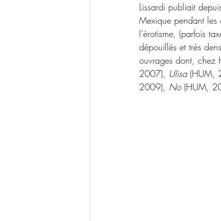
Lissardi publiait dep
Mexique pendant les a
l’érotisme, (parfois t
dépouillés et très den
ouvrages dont, chez
2007), 
Ulisa
 (HUM, 
2009), 
No
 (HUM, 20