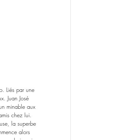
. Liés par une 
ux. Juan José 
 un minable aux 
amis chez lui. 
use, la superbe 
ommence alors 