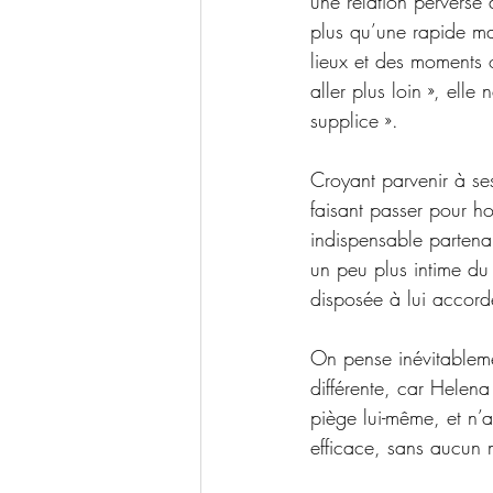
une relation perverse 
plus qu’une rapide ma
lieux et des moments o
aller plus loin », elle
supplice ».
Croyant parvenir à ses
faisant passer pour h
indispensable partena
un peu plus intime du 
disposée à lui accorde
On pense inévitablemen
différente, car Helena
piège lui-même, et n’a
efficace, sans aucun m