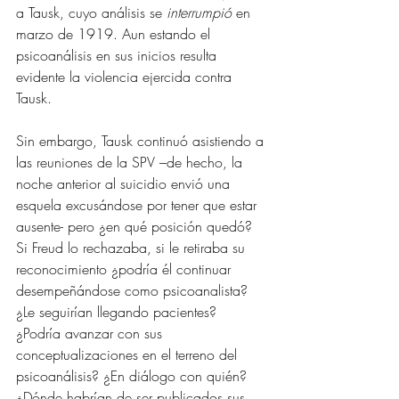
a Tausk, cuyo análisis se 
interrumpió
 en 
marzo de 1919. Aun estando el 
psicoanálisis en sus inicios resulta 
evidente la violencia ejercida contra 
Tausk.
Sin embargo, Tausk continuó asistiendo a 
las reuniones de la SPV –de hecho, la 
noche anterior al suicidio envió una 
esquela excusándose por tener que estar 
ausente- pero ¿en qué posición quedó? 
Si Freud lo rechazaba, si le retiraba su 
reconocimiento ¿podría él continuar 
desempeñándose como psicoanalista? 
¿Le seguirían llegando pacientes? 
¿Podría avanzar con sus 
conceptualizaciones en el terreno del 
psicoanálisis? ¿En diálogo con quién? 
¿Dónde habrían de ser publicados sus 