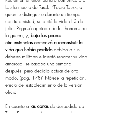
Recién en el tercer párrafo comunicará a 
Lou la muerte de Tausk: “Pobre Tausk, a 
quien tu distinguiste durante un tiempo 
con tu amistad, se quitó la vida el 3 de 
julio. Regresó agotado de los horrores de 
la guerra, y, 
bajo las peores 
circunstancias comenzó a reconstruir la 
vida que había perdido 
debido a sus 
deberes militares e intentó rehacer su vida 
amorosa, se casaba una semana 
después, pero decidió actuar de otro 
modo. (pág. 178)” Nótese la repetición, 
efecto del establecimiento de la versión 
oficial.
En cuanto a 
las cartas
 de despedida de 
Tausk Freud dice: “son todas igualmente 
afectuosas, 
atestiguan su lucidez y no 
culpan a nadie de su propia vida 