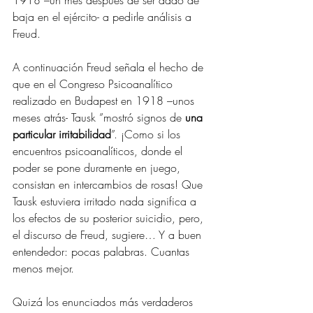
1918 –un mes después de ser dado de 
baja en el ejército- a pedirle análisis a 
Freud.
A continuación Freud señala el hecho de 
que en el Congreso Psicoanalítico 
realizado en Budapest en 1918 –unos 
meses atrás- Tausk ”mostró signos de 
una 
particular irritabilidad
”. ¡Como si los 
encuentros psicoanalíticos, donde el 
poder se pone duramente en juego, 
consistan en intercambios de rosas! Que 
Tausk estuviera irritado nada significa a 
los efectos de su posterior suicidio, pero, 
el discurso de Freud, sugiere… Y a buen 
entendedor: pocas palabras. Cuantas 
menos mejor.
Quizá los enunciados más verdaderos 