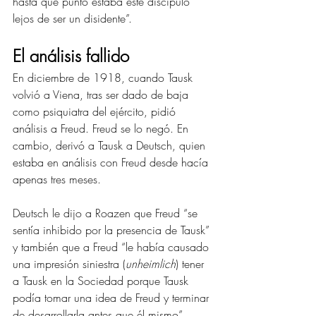
hasta qué punto estaba este discípulo 
lejos de ser un disidente”.
El análisis fallido 
En diciembre de 1918, cuando Tausk 
volvió a Viena, tras ser dado de baja 
como psiquiatra del ejército, pidió 
análisis a Freud. Freud se lo negó. En 
cambio, derivó a Tausk a Deutsch, quien 
estaba en análisis con Freud desde hacía 
apenas tres meses.
Deutsch le dijo a Roazen que Freud “se 
sentía inhibido por la presencia de Tausk” 
y también que a Freud “le había causado 
una impresión siniestra (
unheimlich
) tener 
a Tausk en la Sociedad porque Tausk 
podía tomar una idea de Freud y terminar 
de desarrollarla antes que él mismo” 