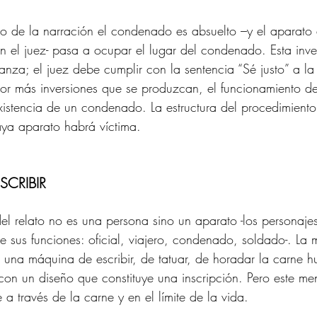
so de la narración el condenado es absuelto –y el aparato d
én el juez- pasa a ocupar el lugar del condenado. Esta inve
ganza; el juez debe cumplir con la sentencia “Sé justo” a l
 por más inversiones que se produzcan, el funcionamiento d
xistencia de un condenado. La estructura del procedimiento 
aya aparato habrá víctima.
CRIBIR 
del relato no es una persona sino un aparato -los personaj
e sus funciones: oficial, viajero, condenado, soldado-. La
do una máquina de escribir, de tatuar, de horadar la carne
on un diseño que constituye una inscripción. Pero este me
 través de la carne y en el límite de la vida.