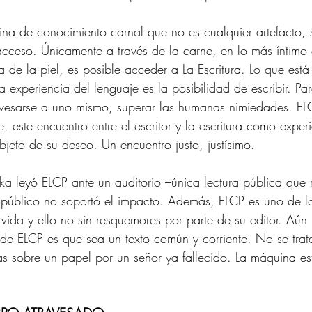
na de conocimiento carnal que no es cualquier artefacto, 
cceso. Únicamente a través de la carne, en lo más íntimo 
 de la piel, es posible acceder a La Escritura. Lo que está
ca experiencia del lenguaje es la posibilidad de escribir. Pa
ravesarse a uno mismo, superar las humanas nimiedades. E
, este encuentro entre el escritor y la escritura como exper
objeto de su deseo. Un encuentro justo, justísimo.
 leyó ELCP ante un auditorio –única lectura pública que r
 público no soportó el impacto. Además, ELCP es uno de lo
vida y ello no sin resquemores por parte de su editor. Aún 
de ELCP es que sea un texto común y corriente. No se trat
 sobre un papel por un señor ya fallecido. La máquina est