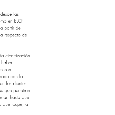
desde las 
como en ELCP 
 partir del 
a respecto de 
ta cicatrización 
a haber 
en son 
nado con la 
en los dientes 
as que penetran 
estan hasta qué 
o que toque, a 