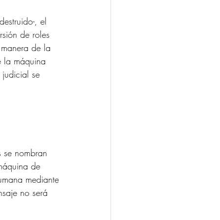
estruido-, el 
rsión de roles 
a manera de la 
e la máquina 
judicial se 
es se nombran 
 máquina de 
 humana mediante 
nsaje no será 