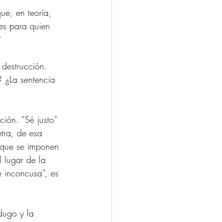
ue, en teoría, 
les para quien 
?
 destrucción. 
 ¿La sentencia 
ción. “Sé justo” 
tra, de esa 
 que se imponen 
 lugar de la 
e inconcusa”, es 
dugo y la 