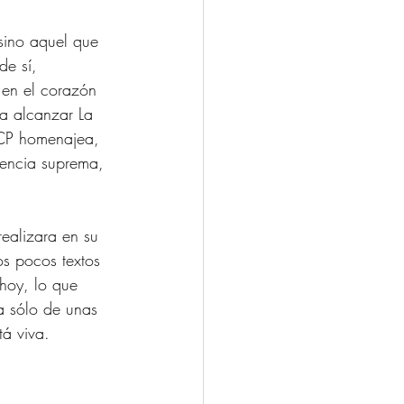
sino aquel que 
de sí, 
 en el corazón 
ra alcanzar La 
LCP homenajea, 
iencia suprema, 
ealizara en su 
s pocos textos 
hoy, lo que 
a sólo de unas 
á viva.