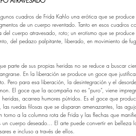
RPO ATRAVESADO 
gunos cuadros de Frida Kahlo una erótica que se produce 
ragmentos de un cuerpo reventado. Tanto en esos cuadros 
 del cuerpo atravesado, roto; un erotismo que se produce a
to, del pedazo palpitante, liberado, en movimiento de fug
que parte de sus propias heridas no se reduce a buscar cier
angrarse. En la liberación se produce un goce que justific
to. Pero para esa liberación, la desintegración y el desord
 non. El goce que la acompaña no es “puro”, viene impreg
s heridas, acarrea humores pútridos. Es el goce que produc
 las ruedas filosas que se disparan amenazantes, las aguj
en torno a la columna rota de Frida y las flechas que manifi
es un cuerpo deseado… El arte puede convertir en belleza l
ares e incluso a través de ellos. 