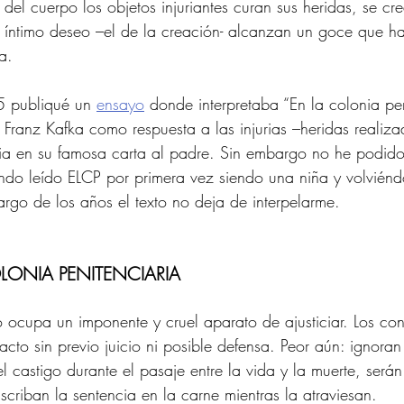
del cuerpo los objetos injuriantes curan sus heridas, se cr
 íntimo deseo –el de la creación- alcanzan un goce que ha
a.
 publiqué un 
ensayo
 donde interpretaba “En la colonia pen
Franz Kafka como respuesta a las injurias –heridas realiz
ia en su famosa carta al padre. Sin embargo no he podido
do leído ELCP por primera vez siendo una niña y volviéndo
argo de los años el texto no deja de interpelarme.
LONIA PENITENCIARIA 
o ocupa un imponente y cruel aparato de ajusticiar. Los c
facto sin previo juicio ni posible defensa. Peor aún: ignora
l castigo durante el pasaje entre la vida y la muerte, serán
scriban la sentencia en la carne mientras la atraviesan.