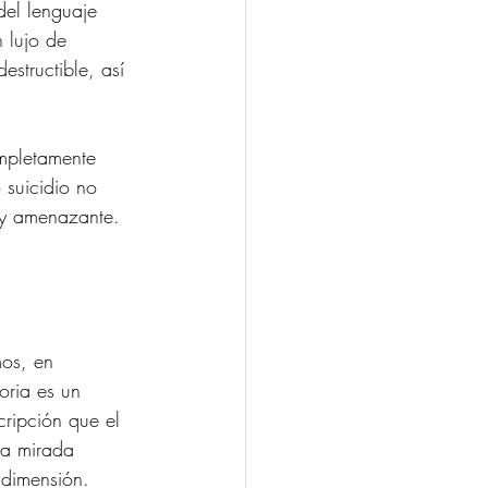
del lenguaje 
 lujo de 
structible, así 
ompletamente 
 suicidio no 
 y amenazante.
os, en 
oria es un 
cripción que el 
la mirada 
 dimensión.