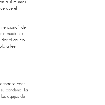
ean a sí mismos 
ce que el 
itenciaria” (de 
adas mediante 
 dar el asunto 
lo a leer 
ondenados caen 
n su condena. La 
 las agujas de 