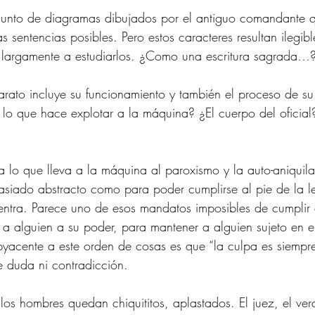
onjunto de diagramas dibujados por el antiguo comandante q
 sentencias posibles. Pero estos caracteres resultan ilegib
largamente a estudiarlos. ¿Como una escritura sagrada…
arato incluye su funcionamiento y también el proceso de su
o que hace explotar a la máquina? ¿El cuerpo del oficial?
a lo que lleva a la máquina al paroxismo y la auto-aniquila
siado abstracto como para poder cumplirse al pie de la le
 entra. Parece uno de esos mandatos imposibles de cumplir
 a alguien a su poder, para mantener a alguien sujeto en el
ubyacente a este orden de cosas es que “la culpa es siempr
te duda ni contradicción.
los hombres quedan chiquititos, aplastados. El juez, el ver