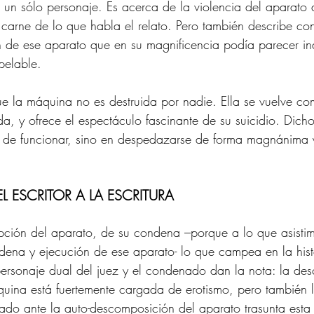
a un sólo personaje. Es acerca de la violencia del aparato 
 carne de lo que habla el relato. Pero también describe con
ón de ese aparato que en su magnificencia podía parecer inde
pelable.
ue la máquina no es destruida por nadie. Ella se vuelve c
a, y ofrece el espectáculo fascinante de su suicidio. Dicho
ar de funcionar, sino en despedazarse de forma magnánima
 ESCRITOR A LA ESCRITURA 
pción del aparato, de su condena –porque a lo que asistim
ondena y ejecución de ese aparato- lo que campea en la hist
 personaje dual del juez y el condenado dan la nota: la des
quina está fuertemente cargada de erotismo, pero también 
ado ante la auto-descomposición del aparato trasunta esta