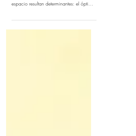
a la luna
En torno a la diferencia entre erotismo y
pornografía, las variables de tiempo y
espacio resultan determinantes: el óptimo
de diversidad...