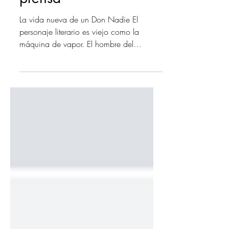
Belcore para La
prensa
La vida nueva de un Don Nadie El
personaje literario es viejo como la
máquina de vapor. El hombre del
subsuelo (¿por qué no hay mujeres...