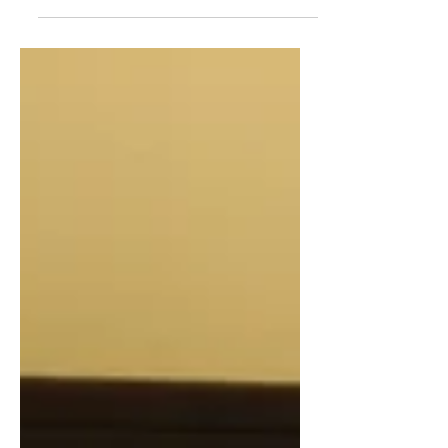
Roberto Echavarren Julián, el diablo en el
pelo, (Trilce,...