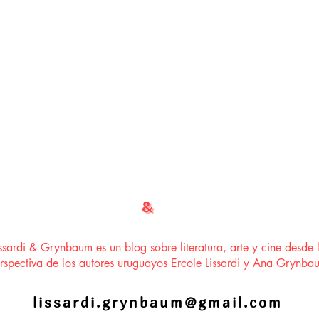
LISSARDI
&
GRYNBAUM
issardi & Grynbaum es un blog sobre literatura, arte y cine desde 
rspectiva de los autores uruguayos Ercole Lissardi y Ana Grynba
lissardi.grynbaum@gmail.com