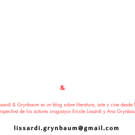
LISSARDI
&
GRYNBAUM
issardi & Grynbaum es un blog sobre literatura, arte y cine desde 
rspectiva de los autores uruguayos Ercole Lissardi y Ana Grynba
lissardi.grynbaum@gmail.com