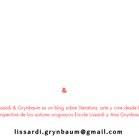
LISSARDI
&
GRYNBAUM
issardi & Grynbaum es un blog sobre literatura, arte y cine desde 
rspectiva de los autores uruguayos Ercole Lissardi y Ana Grynba
lissardi.grynbaum@gmail.com