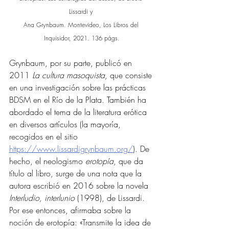
Lissardi y 
Ana Grynbaum. Montevideo, Los Libros del 
Inquisidor, 2021. 136 págs.
Grynbaum, por su parte, publicó en 
2011 
La cultura masoquista
, que consiste 
en una investigación sobre las prácticas 
BDSM en el Río de la Plata. También ha 
abordado el tema de la literatura erótica 
en diversos artículos (la mayoría, 
recogidos en el sitio 
https://www.lissardigrynbaum.org/
). De 
hecho, el neologismo 
erotopía
, que da 
título al libro, surge de una nota que la 
autora escribió en 2016 sobre la novela 
Interludio, interlunio
 (1998), de Lissardi. 
Por ese entonces, afirmaba sobre la 
noción de erotopía: «Transmite la idea de 