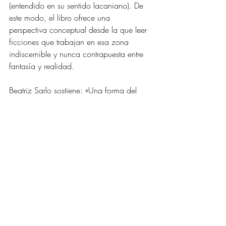
(entendido en su sentido lacaniano). De 
este modo, el libro ofrece una 
perspectiva conceptual desde la que leer 
ficciones que trabajan en esa zona 
indiscernible y nunca contrapuesta entre 
fantasía y realidad. 
Beatriz Sarlo sostiene: «Una forma del 
ensayo es la pregunta y su desenlace no 
necesariamente ofrece una respuesta, 
sino una nueva pregunta, bordeando lo 
que no se sabe, que se ha ampliado 
como resultado en negativo: después del 
ensayo, un nuevo horizonte 
desconocido».1 Este trabajo de Lissardi y 
Grynbaum se condice cabalmente con la 
forma que Sarlo atribuye al género, al 
asumir riesgos conceptuales, persuadir 
con argumentos, pero también reservar 