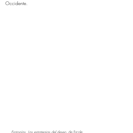
Occidente. 
Erotopías. Las estrategias del deseo
, de Ercole 