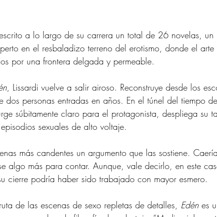
escrito a lo largo de su carrera un total de 26 novelas, un 
erto en el resbaladizo terreno del erotismo, donde el arte 
os por una frontera delgada y permeable. 
én
, Lissardi vuelve a salir airoso. Reconstruye desde los e
e dos personas entradas en años. En el túnel del tiempo de
ge súbitamente claro para el protagonista, despliega su tal
 episodios sexuales de alto voltaje. 
cenas más candentes un argumento que las sostiene. Caería
ese algo más para contar. Aunque, vale decirlo, en este cas
 su cierre podría haber sido trabajado con mayor esmero. 
fruta de las escenas de sexo repletas de detalles, 
Edén
 es u