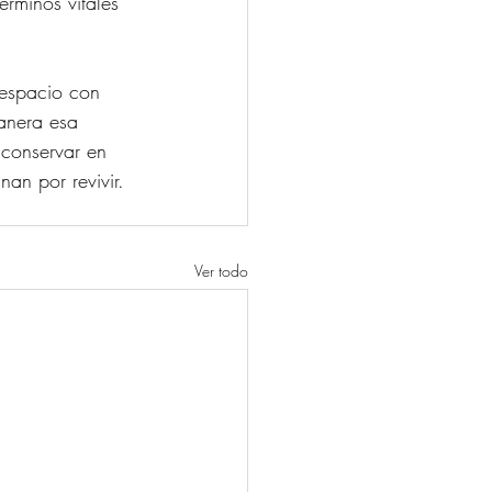
érminos vitales 
 espacio con 
anera esa 
 conservar en 
an por revivir. 
Ver todo