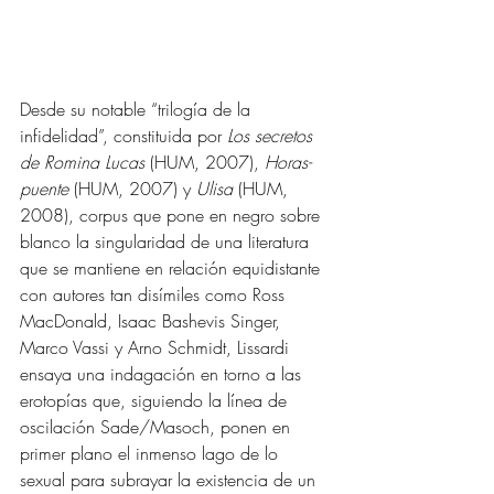
Desde su notable “trilogía de la 
infidelidad”, constituida por 
Los secretos 
de Romina Lucas
 (HUM, 2007), 
Horas-
puente 
(HUM, 2007) y 
Ulisa 
(HUM, 
2008), corpus que pone en negro sobre 
blanco la singularidad de una literatura 
que se mantiene en relación equidistante 
con autores tan disímiles como Ross 
MacDonald, Isaac Bashevis Singer, 
Marco Vassi y Arno Schmidt, Lissardi 
ensaya una indagación en torno a las 
erotopías que, siguiendo la línea de 
oscilación Sade/Masoch, ponen en 
primer plano el inmenso lago de lo 
sexual para subrayar la existencia de un 