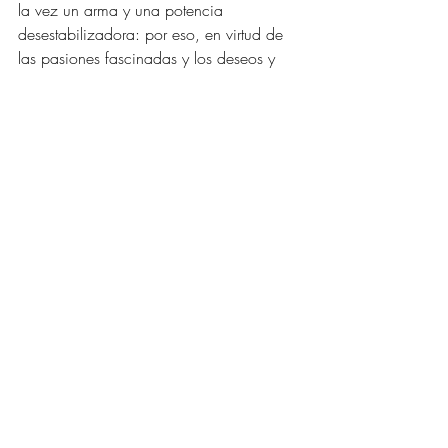
la vez un arma y una potencia 
desestabilizadora: por eso, en virtud de 
las pasiones fascinadas y los deseos y 
los terrores que infunde, la bestia es 
sometida al cautiverio y a la servidumbre 
de la identificación en el “cuerpo 
propio”: allí se descubrirá luego envuelta 
en una “erótica del enjaulamiento” por la 
cual sólo le será permitido poseer en 
tanto ella misma se reconozca poseída, 
sujeta al lenguaje erótico y sus 
convenciones. 
Pero lo monstruoso insiste: es una fuerza 
que viene de lo natural y a lo natural 
anhela retornar. E insiste porque su 
condición se apoya en ignorar la propia 
monstruosidad. El goce de la ignorancia 
roza la muerte o se dirige oscuramente a 