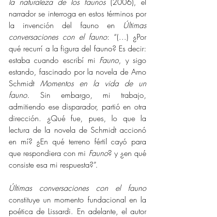
la naturaleza de los faunos 
(2006), el 
narrador se interroga en estos términos por 
la invención del fauno en 
Últimas 
conversaciones con el fauno
: “(…) ¿Por 
qué recurrí a la figura del fauno? Es decir: 
estaba cuando escribí mi 
Fauno
, y sigo 
estando, fascinado por la novela de Arno 
Schmidt 
Momentos en la vida de un 
fauno
. Sin embargo, mi trabajo, 
admitiendo ese disparador, partió en otra 
dirección. ¿Qué fue, pues, lo que la 
lectura de la novela de Schmidt accionó 
en mí? ¿En qué terreno fértil cayó para 
que respondiera con mi 
Fauno
? y ¿en qué 
consiste esa mi respuesta?”.
Últimas conversaciones con el fauno 
constituye un
momento fundacional en la 
poética de Lissardi. En adelante, el autor 