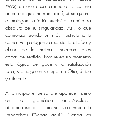
lunar
, en este caso la muerte no es una 
amenaza que irrumpe: aquí, si se quiere, 
el protagonista “está muerto” en la pérdida 
absoluta de su singularidad. Así, lo que 
comienza siendo un móvil estrictamente 
carnal –el protagonista se siente atraído y 
abusa de la cretina– incorpora otras 
capas de sentido. Porque en un momento 
esta lógica del goce y la satisfacción 
falla, y emerge en su lugar un Otro, único 
y diferente.
Al principio el personaje aparece inserto 
en la gramática amo/esclavo, 
dirigiéndose a su cretina solo mediante 
imperativos (“Venga aquí”; “Ponga los 
codos en la mesa”; “Ábrase”). Luego, 
irrumpen inflexiones en las que el lenguaje 