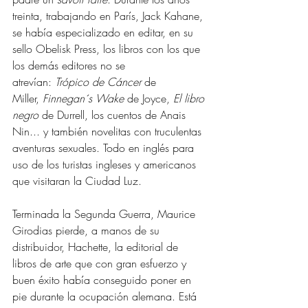
treinta, trabajando en París, Jack Kahane, 
se había especializado en editar, en su 
sello Obelisk Press, los libros con los que 
los demás editores no se 
atrevían: 
Trópico de Cáncer
 de 
Miller, 
Finnegan´s Wake
 de Joyce, 
El libro 
negro
 de Durrell, los cuentos de Anais 
Nin... y también novelitas con truculentas 
aventuras sexuales. Todo en inglés para 
uso de los turistas ingleses y americanos 
que visitaran la Ciudad Luz. 
Terminada la Segunda Guerra, Maurice 
Girodias pierde, a manos de su 
distribuidor, Hachette, la editorial de 
libros de arte que con gran esfuerzo y 
buen éxito había conseguido poner en 
pie durante la ocupación alemana. Está 