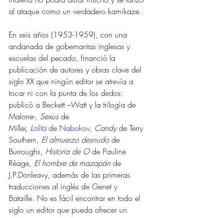
al ataque como un verdadero kamikaze. 
En seis años (1953-1959), con una 
andanada de gobernantas inglesas y 
escuelas del pecado, financió la 
publicación de autores y obras clave del 
siglo XX que ningún editor se atrevía a 
tocar ni con la punta de los dedos: 
publicó a Beckett –Watt y la trilogía de 
Malone-, 
Sexus
 de 
Miller, 
Lolita
 de 
Nabokov
, 
Candy
 de Terry 
Southern, 
El almuerzo desnudo
 de 
Burroughs, 
Historia de O 
de Pauline 
Réage, 
El hombre de mazapán
 de 
J.P.Donleavy, además de las primeras 
traducciones al inglés de Genet y 
Bataille. No es fácil encontrar en todo el 
siglo un editor que pueda ofrecer un 