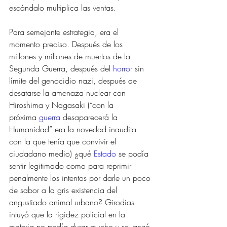
escándalo multiplica las ventas. 
Para semejante estrategia, era el 
momento preciso. Después de los 
millones y millones de muertos de la 
Segunda Guerra, después del 
horror
 sin 
límite del genocidio nazi, después de 
desatarse la amenaza nuclear con 
Hiroshima y Nagasaki (“con la 
próxima 
guerra
 desaparecerá la 
Humanidad” era la novedad inaudita 
con la que tenía que convivir el 
ciudadano medio) ¿qué 
Estado
 se podía 
sentir legitimado como para reprimir 
penalmente los intentos por darle un poco 
de sabor a la gris existencia del 
angustiado animal urbano? Girodias 
intuyó que la rigidez policial en la 
materia no podía durar mucho y se lanzó 