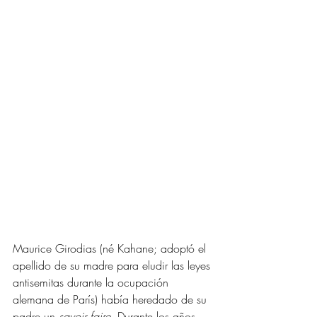
Maurice Girodias (né Kahane; adoptó el 
apellido de su madre para eludir las leyes 
antisemitas durante la ocupación 
alemana de París) había heredado de su 
padre un 
savoir faire
. Durante los años 