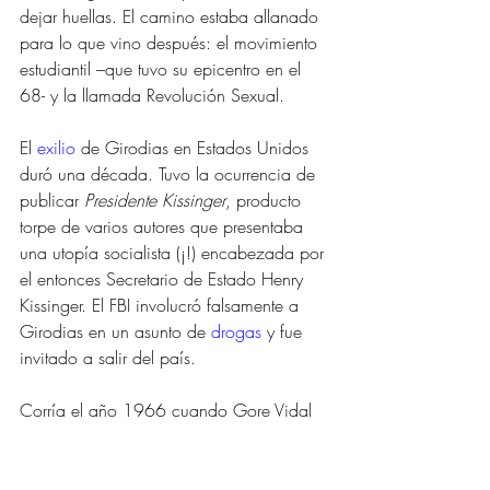
dejar huellas. El camino estaba allanado 
para lo que vino después: el movimiento 
estudiantil –que tuvo su epicentro en el 
68- y la llamada Revolución Sexual. 
El 
exilio
 de Girodias en Estados Unidos 
duró una década. Tuvo la ocurrencia de 
publicar 
Presidente Kissinger
, producto 
torpe de varios autores que presentaba 
una utopía socialista (¡!) encabezada por 
el entonces Secretario de Estado Henry 
Kissinger. El FBI involucró falsamente a 
Girodias en un asunto de 
drogas
 y fue 
invitado a salir del país. 
Corría el año 1966 cuando Gore Vidal 
se tomó la molestia de escupir al 
despreciable editor de libros sucios, en 
un extenso artículo titulado "Acerca de 