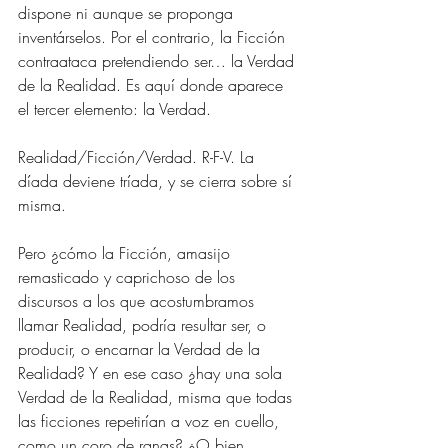
dispone ni aunque se proponga 
inventárselos. Por el contrario, la Ficción 
contraataca pretendiendo ser… la Verdad 
de la Realidad. Es aquí donde aparece 
el tercer elemento: la Verdad.
Realidad/Ficción/Verdad. R-F-V. La 
díada deviene tríada, y se cierra sobre sí 
misma.
Pero ¿cómo la Ficción, amasijo 
remasticado y caprichoso de los 
discursos a los que acostumbramos 
llamar Realidad, podría resultar ser, o 
producir, o encarnar la Verdad de la 
Realidad? Y en ese caso ¿hay una sola 
Verdad de la Realidad, misma que todas 
las ficciones repetirían a voz en cuello, 
como un coro de ranas? ¿O bien, 