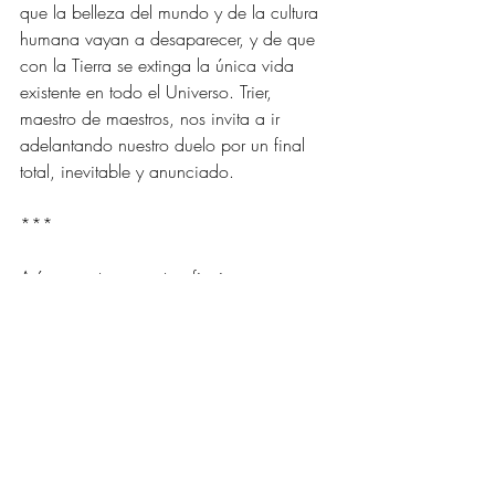
que la belleza del mundo y de la cultura 
humana vayan a desaparecer, y de que 
con la Tierra se extinga la única vida 
existente en todo el Universo. Trier, 
maestro de maestros, nos invita a ir 
adelantando nuestro duelo por un final 
total, inevitable y anunciado.
*** 
Así, pues, tenemos tres ficciones 
derivadas de una sencilla e indiscutible 
Realidad: que meteoritos continuamente 
ingresan en la atmósfera terrestre. Pero las 
tres ficciones intentan producir y transmitir 
verdades muy diferentes.
La primera propone una verdad 
consoladora: si confiamos en la Ciencia 