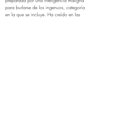
preparada por una inteligencia maligna 
para burlarse de los ingenuos, categoría 
en la que se incluye. Ha creído en las 
apariencias de un mundo engañoso y 
corrupto, y no ha sabido cosechar los 
frutos de Amor y Fortuna que le estaban 
destinados si tan sólo hubiera sabido que 
la llave de todo es no creer en nada y 
venderle el alma al Diablo. A las arideces 
de la vejez llega con lo puesto: una 
rabia que le consume el alma y que de 
nada quiere saber más que de 
venganzas.
El amor de su vida ha sido Cecilia, una 
compañerita de oficina 40 años más 
joven. Un amor imposible, digamos. Tan 
devoradora resultó esa pasión que, para 
compensarse y para poder conciliar el 