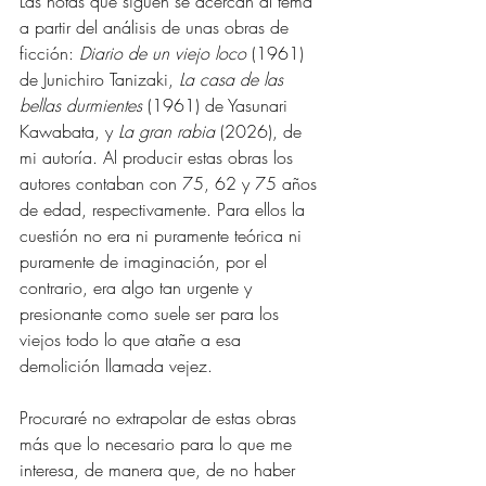
Las notas que siguen se acercan al tema 
a partir del análisis de unas obras de 
ficción: 
Diario de un viejo loco
 (1961) 
de Junichiro Tanizaki, 
La casa de las 
bellas durmientes
 (1961) de Yasunari 
Kawabata, y 
La gran rabia
 (2026), de 
mi autoría. Al producir estas obras los 
autores contaban con 75, 62 y 75 años 
de edad, respectivamente. Para ellos la 
cuestión no era ni puramente teórica ni 
puramente de imaginación, por el 
contrario, era algo tan urgente y 
presionante como suele ser para los 
viejos todo lo que atañe a esa 
demolición llamada vejez.
Procuraré no extrapolar de estas obras 
más que lo necesario para lo que me 
interesa, de manera que, de no haber 