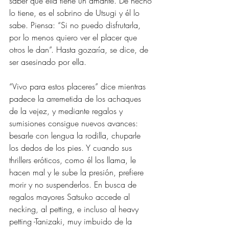
saber que ella tiene un amante. De hecho 
lo tiene, es el sobrino de Utsugi y él lo 
sabe. Piensa: “Si no puedo disfrutarla, 
por lo menos quiero ver el placer que 
otros le dan”. Hasta gozaría, se dice, de 
ser asesinado por ella.
“Vivo para estos placeres” dice mientras 
padece la arremetida de los achaques 
de la vejez, y mediante regalos y 
sumisiones consigue nuevos avances: 
besarle con lengua la rodilla, chuparle 
los dedos de los pies. Y cuando sus 
thrillers eróticos, como él los llama, le 
hacen mal y le sube la presión, prefiere 
morir y no suspenderlos. En busca de 
regalos mayores Satsuko accede al 
necking, al petting, e incluso al heavy 
petting -Tanizaki, muy imbuido de la 