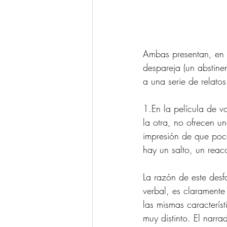
Ambas presentan, en e
despareja (un abstine
a una serie de relatos
1.En la película de v
la otra, no ofrecen u
impresión de que poco
hay un salto, un reac
La razón de este desfa
verbal, es claramente
las mismas caracterís
muy distinto. El narra