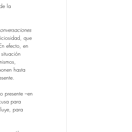
de la 
conversaciones 
iciosidad, que 
En efecto, en 
situación 
mismos, 
ponen hasta 
esente.
po presente –en 
xcusa para 
iluye, para  