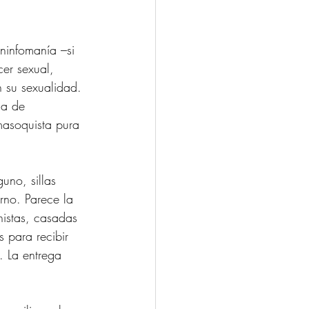
ninfomanía –si 
er sexual, 
n su sexualidad. 
ma de 
masoquista pura 
uno, sillas 
rno. Parece la 
nistas, casadas 
 para recibir 
. La entrega 