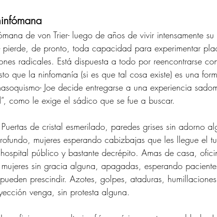
ninfómana 
ana de von Trier- luego de años de vivir intensamente su 
e- pierde, de pronto, toda capacidad para experimentar plac
ones radicales. Está dispuesta a todo por reencontrarse co
o que la ninfomanía (si es que tal cosa existe) es una for
masoquismo- Joe decide entregarse a una experiencia sado
”, como le exige el sádico que se fue a buscar. 
Puertas de cristal esmerilado, paredes grises sin adorno alg
rofundo, mujeres esperando cabizbajas que les llegue el tu
hospital público y bastante decrépito. Amas de casa, ofici
mujeres sin gracia alguna, apagadas, esperando pacientes
pueden prescindir. Azotes, golpes, ataduras, humillaciones
ección venga, sin protesta alguna. 