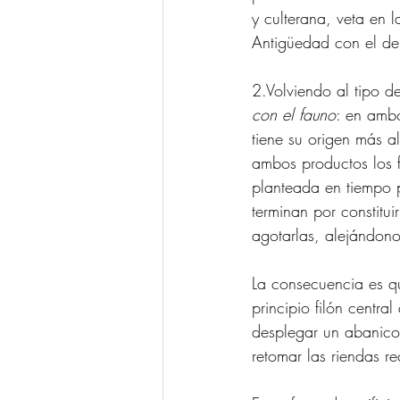
y culterana, veta en 
Antigüedad con el de
2.Volviendo al tipo d
con el fauno
: en ambo
tiene su origen más al
ambos productos los 
planteada en tiempo p
terminan por constitu
agotarlas, alejándono
La consecuencia es qu
principio filón centr
desplegar un abanico d
retomar las riendas re