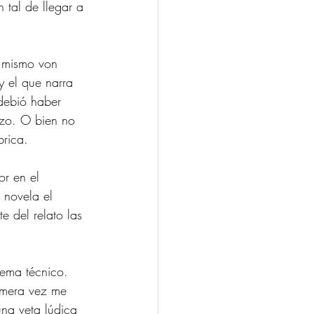
n tal de llegar a 
l mismo von 
y el que narra 
 debió haber 
izo. O bien no 
brica.
r en el 
i novela el 
e del relato las 
ema técnico. 
imera vez me 
una veta lúdica 