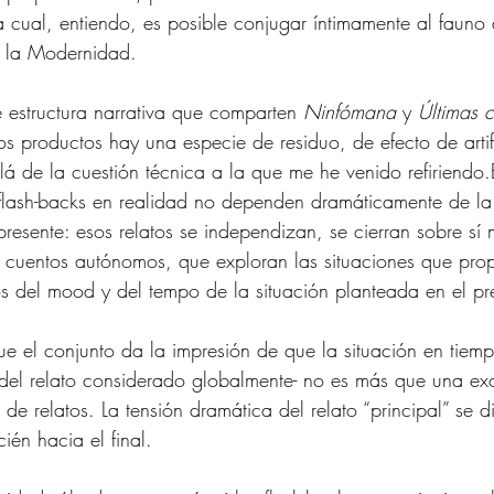
la cual, entiendo, es posible conjugar íntimamente al fauno 
 la Modernidad.
e estructura narrativa que comparten 
Ninfómana
 y 
Últimas 
s productos hay una especie de residuo, de efecto de artif
lá de la cuestión técnica a la que me he venido refiriendo.
flash-backs en realidad no dependen dramáticamente de la 
resente: esos relatos se independizan, se cierran sobre sí 
ir cuentos autónomos, que exploran las situaciones que pro
s del mood y del tempo de la situación planteada en el pr
e el conjunto da la impresión de que la situación en tiem
al del relato considerado globalmente- no es más que una e
e relatos. La tensión dramática del relato “principal” se d
cién hacia el final.