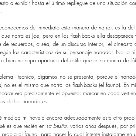
uesto a exhibir hasta el último repliegue de una situación co
a.
 reconocemos de inmediato esta manera de narrar, es la de
la que narra es Joe, pero en los flash-backs ella desaparece 
rse de recuerdos, o sea, de un discurso interior,  el cineasta
gún las características de su personaje narrador. No lo h
, o bien no supo apartarse del estilo que es su marca de fá
blema –técnico, digamos- no se presenta, porque el narrado
la) no es el mismo que narra los flash-backs (el fauno). En m
carar era precisamente el opuesto: marcar en cada vertient
icas de los narradores.
é medida mi novela encara adecuadamente este otro probl
sé es que recién en 
La bestia
, varios años después, por pr
 propia al fauno, para hacer lo cual intenté instalarme en 