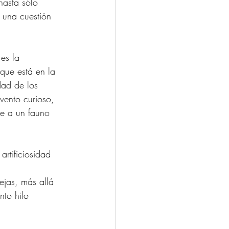
 hasta sólo 
 una cuestión 
es la 
que está en la 
dad de los 
vento curioso, 
le a un fauno 
rtificiosidad 
ejas, más allá  
nto hilo 