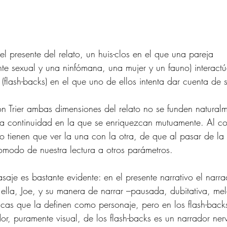
l presente del relato, un huis-clos en el que una pareja
nte sexual y una ninfómana, una mujer y un fauno) interact
 (flash-backs) en el que uno de ellos intenta dar cuenta de s
on Trier ambas dimensiones del relato no se funden natural
na continuidad en la que se enriquezcan mutuamente. Al con
 tienen que ver la una con la otra, de que al pasar de la 
omodo de nuestra lectura a otros parámetros.
saje es bastante evidente: en el presente narrativo el narr
 ella, Joe, y su manera de narrar –pausada, dubitativa, mel
ticas que la definen como personaje, pero en los flash-backs
dor, puramente visual, de los flash-backs es un narrador ner