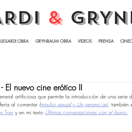
ARDI
&
GRYN
LISSARDI OBRA
GRYNBAUM OBRA
VIDEOS
PRENSA
CINEC
 - El nuevo cine erótico II
general artificiosa que permite la introducción de una serie d
fería al comentar 
I
mpulso sexual
 y 
Un verano así
,
 también 
n Trier
 y en mi texto 
Últimas conversaciones con el fauno
.