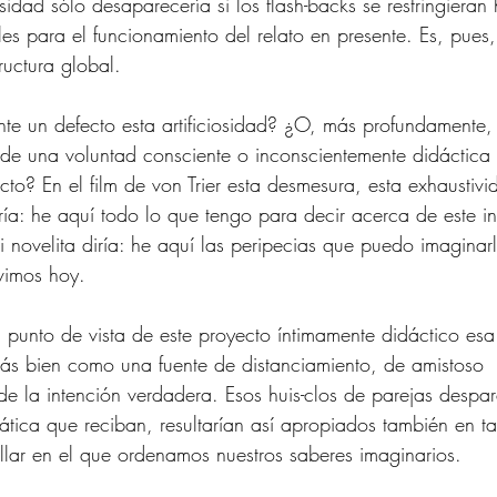
iosidad sólo desaparecería si los flash-backs se restringieran
les para el funcionamiento del relato en presente. Es, pues,
tructura global.
te un defecto esta artificiosidad? ¿O, más profundamente, 
de una voluntad consciente o inconscientemente didáctica 
to? En el film de von Trier esta desmesura, esta exhaustivi
ría: he aquí todo lo que tengo para decir acerca de este in
i novelita diría: he aquí las peripecias que puedo imaginar
vimos hoy.
punto de vista de este proyecto íntimamente didáctico esa a
más bien como una fuente de distanciamiento, de amistoso 
 la intención verdadera. Esos huis-clos de parejas despar
ática que reciban, resultarían así apropiados también en ta
ollar en el que ordenamos nuestros saberes imaginarios. 