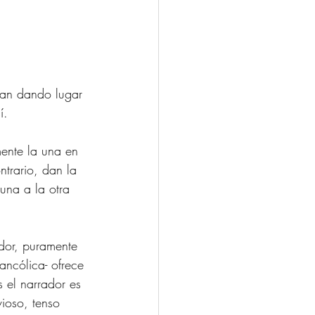
úan dando lugar 
í.
mente la una en 
trario, dan la 
una a la otra 
ador, puramente 
ancólica- ofrece 
 el narrador es 
vioso, tenso 