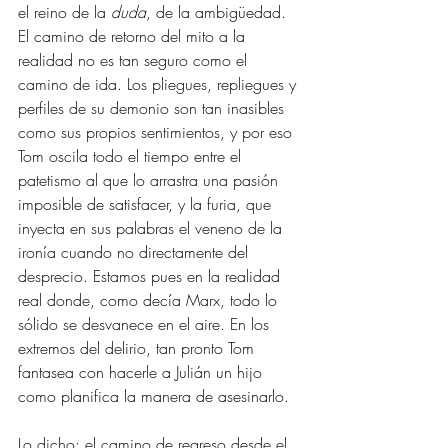
el reino de la 
duda
, de la ambigüedad. 
El camino de retorno del mito a la 
realidad no es tan seguro como el 
camino de ida. Los pliegues, repliegues y 
perfiles de su demonio son tan inasibles 
como sus propios sentimientos, y por eso 
Tom oscila todo el tiempo entre el 
patetismo al que lo arrastra una pasión 
imposible de satisfacer, y la furia, que 
inyecta en sus palabras el veneno de la 
ironía cuando no directamente del 
desprecio. Estamos pues en la realidad 
real donde, como decía Marx, todo lo 
sólido se desvanece en el aire. En los 
extremos del delirio, tan pronto Tom 
fantasea con hacerle a Julián un hijo 
como planifica la manera de asesinarlo. 
Lo dicho: el camino de regreso desde el 