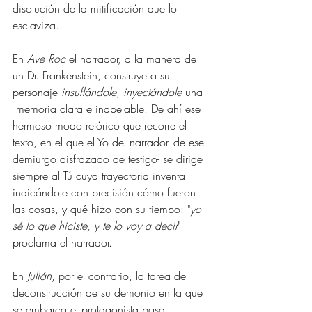
disolución de la mitificación que lo 
esclaviza. 
En 
Ave Roc
 el narrador, a la manera de 
un Dr. Frankenstein, construye a su 
personaje 
insuflándole
, 
inyectándole
 una  
 memoria clara e inapelable. De ahí ese 
hermoso modo retórico que recorre el   
texto, en el que el Yo del narrador -de ese 
demiurgo disfrazado de testigo- se dirige 
siempre al Tú cuya trayectoria inventa 
indicándole con precisión cómo fueron 
las cosas, y qué hizo con su tiempo: "
yo 
sé lo que hiciste, y te lo voy a decir
" 
proclama el narrador. 
En 
Julián
, por el contrario, la tarea de 
deconstrucción de su demonio en la que 
se embarca el protagonista pasa 