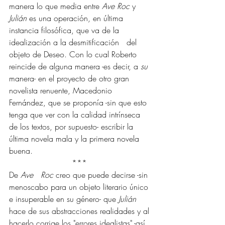
manera lo que media entre 
Ave Roc
 y 
Julián 
es una operación, en última 
instancia filosófica, que va de la 
idealización a la desmitificación   del 
objeto de Deseo. Con lo cual Roberto 
reincide de alguna manera -es decir, a 
su
manera- en el proyecto de otro gran 
novelista renuente, Macedonio 
Fernández, que se proponía -sin que esto 
tenga que ver con la calidad intrínseca 
de los textos, por supuesto- escribir la 
última novela mala y la primera novela 
buena.
*** 
De 
Ave   Roc
 creo que puede decirse -sin 
menoscabo para un objeto literario único 
e insuperable en su género- que 
Julián 
hace de sus abstracciones realidades y al 
hacerlo corrige los "errores idealistas" -así, 