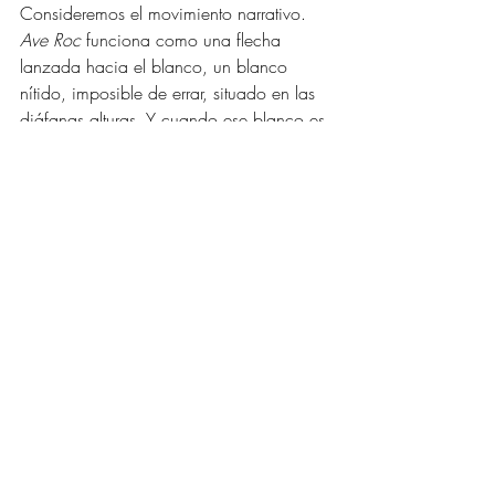
Consideremos el movimiento narrativo. 
Ave Roc
 funciona como una flecha 
lanzada hacia el blanco, un blanco 
nítido, imposible de errar, situado en las 
diáfanas alturas. Y cuando ese blanco es 
alcanzado la luz que expande es la luz 
inequívoca del mito. 
En cambio 
Julián
, lejos de la línea recta, 
funciona circularmente, o más en bien en 
espiral hacia la nada. El acceso hacia el 
vacío que es la mente de Julián se 
produce a base de circunloquios, 
retrocesos y repeticiones aderezados con 
dudas, ambigüedades e ironías. 
Otro ejemplo, 
Ave Roc
 podría ser 
subtitulada 
De la imprudencia como 
virtud
. Morrison -y con él su testigo y 