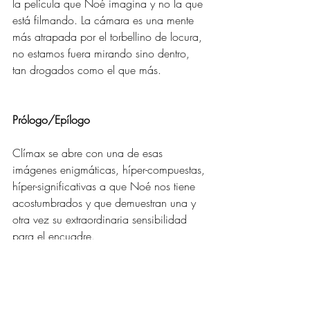
la película que Noé imagina y no la que 
está filmando. La cámara es una mente 
más atrapada por el torbellino de locura, 
no estamos fuera mirando sino dentro, 
tan drogados como el que más.
Prólogo/Epílogo 
Clímax se abre con una de esas 
imágenes enigmáticas, híper-compuestas, 
híper-significativas a que Noé nos tiene 
acostumbrados y que demuestran una y 
otra vez su extraordinaria sensibilidad 
para el encuadre. 
Top-shot, muy alto: vemos a una de las 
bailarinas avanzando dificultosamente en 
la nieve profunda. Se derrumba 