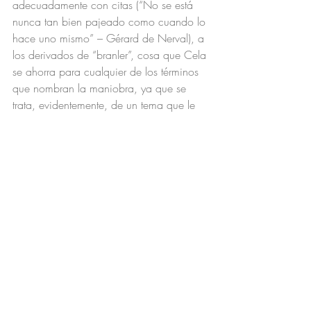
adecuadamente con citas (“No se está 
nunca tan bien pajeado como cuando lo 
hace uno mismo” – Gérard de Nerval), a 
los derivados de “branler”, cosa que Cela 
se ahorra para cualquier de los términos 
que nombran la maniobra, ya que se 
trata, evidentemente, de un tema que le 
repugna un poco; en cambio sí se 
ocupa de la paleta completa cuando se 
trata del honesto coito.
Delvau se ocupa, entonces, del 
“branleur” y de la “branleuse” (el 
pajeador y la pajeadora, diríamos, 
forzando un poco a la lengua para que 
diga lo que tiene que decir). Del primero 
dice simplemente que es un “paillard”. Y 
en la entrada “paillard” explica: se trata 
de un libertino, de un hombre que ama a 