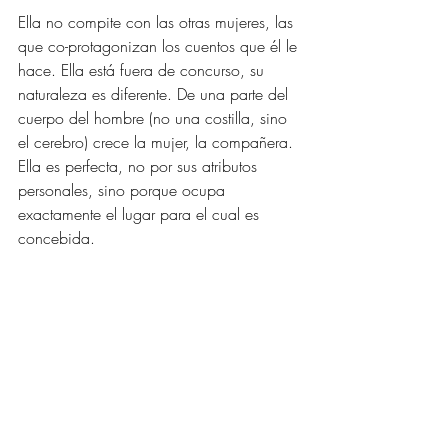
Ella no compite con las otras mujeres, las 
que co-protagonizan los cuentos que él le 
hace. Ella está fuera de concurso, su 
naturaleza es diferente. De una parte del 
cuerpo del hombre (no una costilla, sino 
el cerebro) crece la mujer, la compañera. 
Ella es perfecta, no por sus atributos 
personales, sino porque ocupa 
exactamente el lugar para el cual es 
concebida.
Ella cumple con su función milagrosa, 
rescata al genio de la auto-destrucción. 
Destrucción que opera como destino 
habitual en tierra de mediocres, incluso 
en los márgenes a los que él apela en su 
distanciarse de Montevideo.