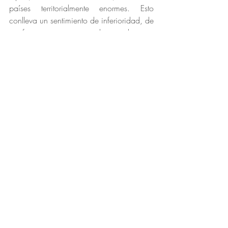
países territorialmente enormes. Esto 
conlleva un sentimiento de inferioridad, de 
insuficiencia, que se trasluce incluso en 
expresiones que se pretenden cariñosas 
como la del “paisito”. Estoy abordando 
lugares comunes, ciertamente, no 
pretendo englobar a cada uno de los 
uruguayos. 
Ponsonbyland 
se detiene largamente en 
explicar qué es la historia y cómo el peso 
que llevamos sobre los hombros determina 
nuestro camino. En tal sentido importa 
destacar la anécdota que cuenta Demasi 
acerca de la discusión que hubo en el 
parlamento, entre 1883 y 1884, a 
propósito de colocar en la Plaza 
Independencia la estatua de Artigas -a 