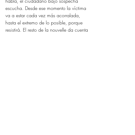
habla, el ciudadano bajo sospecha 
escucha. Desde ese momento la víctima 
va a estar cada vez más acorralada, 
hasta el extremo de lo posible, porque 
resistirá. El resto de la nouvelle da cuenta 
de esa resistencia absoluta. El 
“interrogatorio” es en sí mismo el 
mensaje, no hay diálogo sino un gran 
monólogo en el cual sólo el poder se 
manifiesta. En el régimen totalitario el 
sujeto no es más que una hojita al viento: 
ya sea que se lo castigue con dureza o 
se lo perdone transitoriamente, en 
cualquier momento se lo puede deportar, 
encarcelar o asesinar con total 
impunidad.
***