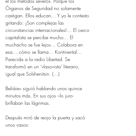
él los métodos severos. Porque los 
Órganos de Seguridad no solamente 
castigan. Ellos educan… Y yo le contesto 
gritando: ¡Son complejas las 
circunstancias internacionales!… El cerco 
capitalista se percibe mucho… El 
muchacho se fue lejos… Colabora en 
esa… cómo se llama… Kontinental… 
Parecida a la radio Libertad. Se 
transformó en un ‘vlasovista’ literario, 
igual que Solshenitsin. (…)
Beliáiev siguió hablando unos quince 
minutos más. En sus ojos –lo juro- 
brillaban las lágrimas.
Después miró de reojo la puerta y sacó 
unos vasos: