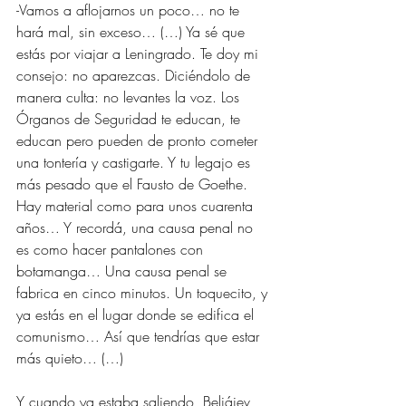
-Vamos a aflojarnos un poco… no te 
hará mal, sin exceso… (…) Ya sé que 
estás por viajar a Leningrado. Te doy mi 
consejo: no aparezcas. Diciéndolo de 
manera culta: no levantes la voz. Los 
Órganos de Seguridad te educan, te 
educan pero pueden de pronto cometer 
una tontería y castigarte. Y tu legajo es 
más pesado que el Fausto de Goethe. 
Hay material como para unos cuarenta 
años… Y recordá, una causa penal no 
es como hacer pantalones con 
botamanga… Una causa penal se 
fabrica en cinco minutos. Un toquecito, y 
ya estás en el lugar donde se edifica el 
comunismo… Así que tendrías que estar 
más quieto… (…)
Y cuando ya estaba saliendo, Beliáiev 